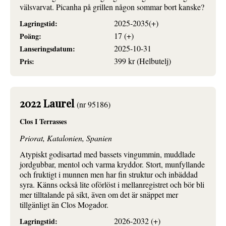
välsvarvat. Picanha på grillen någon sommar bort kanske?
2025-2035(+)
Lagringstid:
17 (+)
Poäng:
2025-10-31
Lanseringsdatum:
399 kr (Helbutelj)
Pris:
2022 Laurel
(nr 95186)
Clos I Terrasses
Priorat, Katalonien, Spanien
Atypiskt godisartad med bassets vingummin, muddlade
jordgubbar, mentol och varma kryddor. Stort, munfyllande
och fruktigt i munnen men har fin struktur och inbäddad
syra. Känns också lite oförlöst i mellanregistret och bör bli
mer tilltalande på sikt, även om det är snäppet mer
tillgänligt än Clos Mogador.
2026-2032 (+)
Lagringstid: