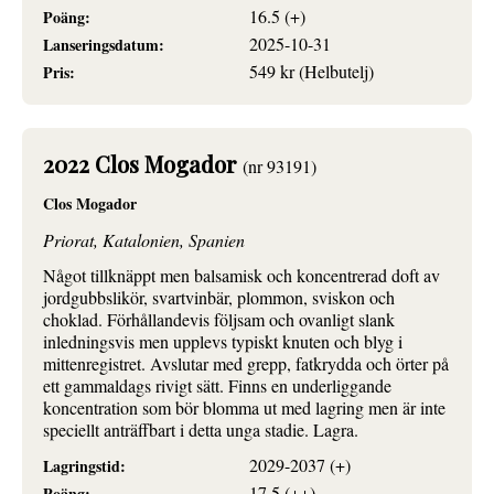
16.5 (+)
Poäng:
2025-10-31
Lanseringsdatum:
549 kr (Helbutelj)
Pris:
2022 Clos Mogador
(nr 93191)
Clos Mogador
Priorat, Katalonien, Spanien
Något tillknäppt men balsamisk och koncentrerad doft av
jordgubbslikör, svartvinbär, plommon, sviskon och
choklad. Förhållandevis följsam och ovanligt slank
inledningsvis men upplevs typiskt knuten och blyg i
mittenregistret. Avslutar med grepp, fatkrydda och örter på
ett gammaldags rivigt sätt. Finns en underliggande
koncentration som bör blomma ut med lagring men är inte
speciellt anträffbart i detta unga stadie. Lagra.
2029-2037 (+)
Lagringstid:
17.5 (++)
Poäng: