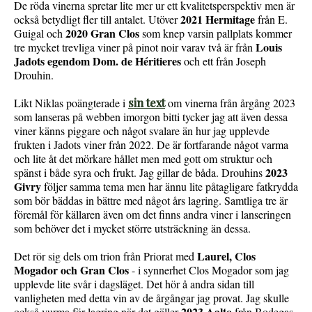
De röda vinerna spretar lite mer ur ett kvalitetsperspektiv men är
2021 Hermitage
också betydligt fler till antalet. Utöver
från E.
2020 Gran Clos
Guigal och
som knep varsin pallplats kommer
Louis
tre mycket trevliga viner på pinot noir varav två är från
Jadots egendom Dom. de Héritieres
och ett från Joseph
Drouhin.
Likt Niklas poängterade i
sin text
om vinerna från årgång 2023
som lanseras på webben imorgon bitti tycker jag att även dessa
viner känns piggare och något svalare än hur jag upplevde
frukten i Jadots viner från 2022. De är fortfarande något varma
och lite åt det mörkare hållet men med gott om struktur och
2023
spänst i både syra och frukt. Jag gillar de båda. Drouhins
Givry
följer samma tema men har ännu lite påtagligare fatkrydda
som bör bäddas in bättre med något års lagring. Samtliga tre är
föremål för källaren även om det finns andra viner i lanseringen
som behöver det i mycket större utsträckning än dessa.
Laurel, Clos
Det rör sig dels om trion från Priorat med
Mogador och Gran Clos
- i synnerhet Clos Mogador som jag
upplevde lite svår i dagsläget. Det hör å andra sidan till
vanligheten med detta vin av de årgångar jag provat. Jag skulle
2023 Aalto
också vurma för lagring när det gäller
från Bodegas