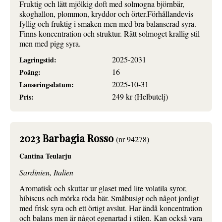
Fruktig och lätt mjölkig doft med solmogna björnbär,
skoghallon, plommon, kryddor och örter.Förhållandevis
fyllig och fruktig i smaken men med bra balanserad syra.
Finns koncentration och struktur. Rätt solmoget krallig stil
men med pigg syra.
2025-2031
Lagringstid:
16
Poäng:
2025-10-31
Lanseringsdatum:
249 kr (Helbutelj)
Pris:
2023 Barbagia Rosso
(nr 94278)
Cantina Teularju
Sardinien, Italien
Aromatisk och skuttar ur glaset med lite volatila syror,
hibiscus och mörka röda bär. Småbusigt och något jordigt
med frisk syra och ett örtigt avslut. Har ändå koncentration
och balans men är något egenartad i stilen. Kan också vara