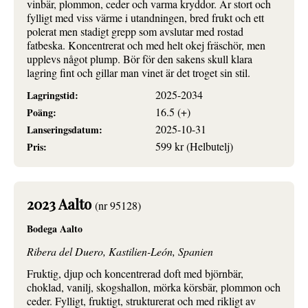
vinbär, plommon, ceder och varma kryddor. Är stort och
fylligt med viss värme i utandningen, bred frukt och ett
polerat men stadigt grepp som avslutar med rostad
fatbeska. Koncentrerat och med helt okej fräschör, men
upplevs något plump. Bör för den sakens skull klara
lagring fint och gillar man vinet är det troget sin stil.
2025-2034
Lagringstid:
16.5 (+)
Poäng:
2025-10-31
Lanseringsdatum:
599 kr (Helbutelj)
Pris:
2023 Aalto
(nr 95128)
Bodega Aalto
Ribera del Duero, Kastilien-León, Spanien
Fruktig, djup och koncentrerad doft med björnbär,
choklad, vanilj, skogshallon, mörka körsbär, plommon och
ceder. Fylligt, fruktigt, strukturerat och med rikligt av