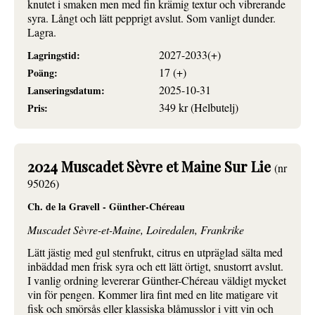
knutet i smaken men med fin krämig textur och vibrerande
syra. Långt och lätt pepprigt avslut. Som vanligt dunder.
Lagra.
2027-2033(+)
Lagringstid:
17 (+)
Poäng:
2025-10-31
Lanseringsdatum:
349 kr (Helbutelj)
Pris:
2024 Muscadet Sèvre et Maine Sur Lie
(nr
95026)
Ch. de la Gravell - Günther-Chéreau
Muscadet Sèvre-et-Maine, Loiredalen, Frankrike
Lätt jästig med gul stenfrukt, citrus en utpräglad sälta med
inbäddad men frisk syra och ett lätt örtigt, snustorrt avslut.
I vanlig ordning levererar Günther-Chéreau väldigt mycket
vin för pengen. Kommer lira fint med en lite matigare vit
fisk och smörsås eller klassiska blåmusslor i vitt vin och