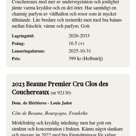
Couchereaux med mer av undervegetation och jordighet
jämte varma kryddor och en del örter. Har samtidigt en
charmig parfym av vildhallon och rosor som är mycket
tilltalande. Lite bredare och texturrikt men med bra balans
mellan fräschör, värme och parfym. Gott.
2026-2033
Lagringstid:
16.5 (+)
Poäng:
2025-10-31
Lanseringsdatum:
399 kr (Helbutelj)
Pris:
2023 Beaune Premier Cru Clos des
Couchereaux
(nr 92130)
Dom. de Héritieres - Louis Jadot
Côte de Beaune, Bourgogne, Frankrike
Mörkfruktig och kryddig inledning men har gott om
struktur och koncentration i frukten. Känns något slankare
och piggare än 2022 med bra förutsättningar för vidare