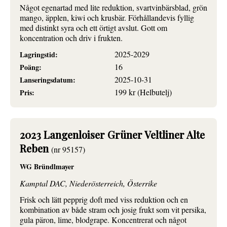
Något egenartad med lite reduktion, svartvinbärsblad, grön
mango, äpplen, kiwi och krusbär. Förhållandevis fyllig
med distinkt syra och ett örtigt avslut. Gott om
koncentration och driv i frukten.
2025-2029
Lagringstid:
16
Poäng:
2025-10-31
Lanseringsdatum:
199 kr (Helbutelj)
Pris:
2023 Langenloiser Grüner Veltliner Alte
Reben
(nr 95157)
WG Bründlmayer
Kamptal DAC, Niederösterreich, Österrike
Frisk och lätt pepprig doft med viss reduktion och en
kombination av både stram och josig frukt som vit persika,
gula päron, lime, blodgrape. Koncentrerat och något