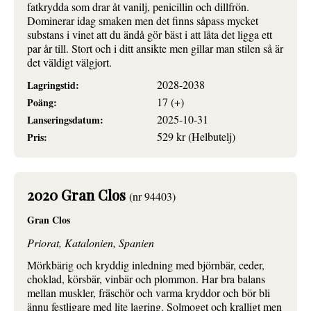
fatkrydda som drar åt vanilj, penicillin och dillfrön.
Dominerar idag smaken men det finns såpass mycket
substans i vinet att du ändå gör bäst i att låta det ligga ett
par år till. Stort och i ditt ansikte men gillar man stilen så är
det väldigt välgjort.
2028-2038
Lagringstid:
17 (+)
Poäng:
2025-10-31
Lanseringsdatum:
529 kr (Helbutelj)
Pris:
2020 Gran Clos
(nr 94403)
Gran Clos
Priorat, Katalonien, Spanien
Mörkbärig och kryddig inledning med björnbär, ceder,
choklad, körsbär, vinbär och plommon. Har bra balans
mellan muskler, fräschör och varma kryddor och bör bli
ännu festligare med lite lagring. Solmoget och kralligt men