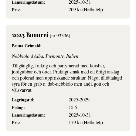
2025-10-31
Lanseringsdatum:
209 kr (Helbutelj)
Pris:
2023 Bonurei
(nr 93336)
Bruna Grimaldi
Nebbiolo d'Alba, Piemonte, Italien
Tillgänglig, fruktig och parfymerad med körsbär,
jordgubbar och örter. Fruktigt smak med ett örtigt anslag
och polerad men uppfriskande struktur. Något tillrättalagd
syra för en grab n' dab-nebbiolo men ändå gott och
välsvarvat.
2025-2029
Lagringstid:
15.5
Poäng:
2025-10-31
Lanseringsdatum:
179 kr (Helbutelj)
Pris: