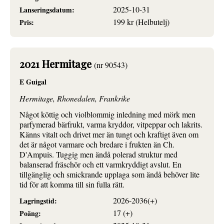
2025-10-31
Lanseringsdatum:
199 kr (Helbutelj)
Pris:
2021 Hermitage
(nr 90543)
E Guigal
Hermitage, Rhonedalen, Frankrike
Något köttig och violblommig inledning med mörk men
parfymerad bärfrukt, varma kryddor, vitpeppar och lakrits.
Känns vitalt och drivet mer än tungt och kraftigt även om
det är något varmare och bredare i frukten än Ch.
D'Ampuis. Tuggig men ändå polerad struktur med
balanserad fräschör och ett varmkryddigt avslut. En
tillgänglig och smickrande upplaga som ändå behöver lite
tid för att komma till sin fulla rätt.
2026-2036(+)
Lagringstid:
17 (+)
Poäng: