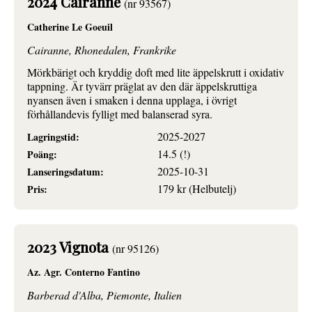
2024 Cairanne
(nr 93567)
Catherine Le Goeuil
Cairanne, Rhonedalen, Frankrike
Mörkbärigt och kryddig doft med lite äppelskrutt i oxidativ
tappning. Är tyvärr präglat av den där äppelskruttiga
nyansen även i smaken i denna upplaga, i övrigt
förhållandevis fylligt med balanserad syra.
2025-2027
Lagringstid:
14.5 (!)
Poäng:
2025-10-31
Lanseringsdatum:
179 kr (Helbutelj)
Pris:
2023 Vignota
(nr 95126)
Az. Agr. Conterno Fantino
Barberad d'Alba, Piemonte, Italien