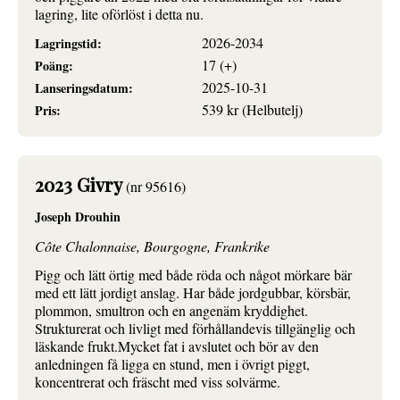
lagring, lite oförlöst i detta nu.
2026-2034
Lagringstid:
17 (+)
Poäng:
2025-10-31
Lanseringsdatum:
539 kr (Helbutelj)
Pris:
2023 Givry
(nr 95616)
Joseph Drouhin
Côte Chalonnaise, Bourgogne, Frankrike
Pigg och lätt örtig med både röda och något mörkare bär
med ett lätt jordigt anslag. Har både jordgubbar, körsbär,
plommon, smultron och en angenäm kryddighet.
Strukturerat och livligt med förhållandevis tillgänglig och
läskande frukt.Mycket fat i avslutet och bör av den
anledningen få ligga en stund, men i övrigt piggt,
koncentrerat och fräscht med viss solvärme.