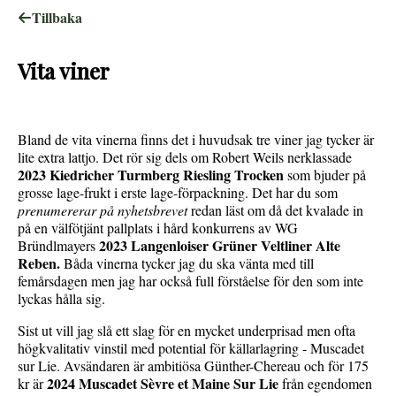
Tillbaka
Vita viner
Bland de vita vinerna finns det i huvudsak tre viner jag tycker är
lite extra lattjo. Det rör sig dels om Robert Weils nerklassade
2023 Kiedricher Turmberg Riesling Trocken
som bjuder på
grosse lage-frukt i erste lage-förpackning. Det har du som
prenumererar på nyhetsbrevet
redan läst om då det kvalade in
på en välfötjänt pallplats i hård konkurrens av WG
2023 Langenloiser Grüner Veltliner Alte
Bründlmayers
Reben.
Båda vinerna tycker jag du ska vänta med till
femårsdagen men jag har också full förståelse för den som inte
lyckas hålla sig.
Sist ut vill jag slå ett slag för en mycket underprisad men ofta
högkvalitativ vinstil med potential för källarlagring - Muscadet
sur Lie. Avsändaren är ambitiösa Günther-Chereau och för 175
2024 Muscadet Sèvre et Maine Sur Lie
kr är
från egendomen