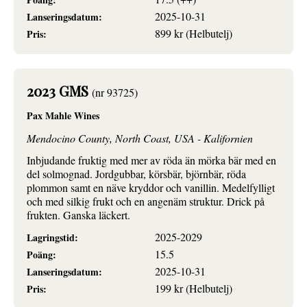
2025-10-31
Lanseringsdatum:
899 kr (Helbutelj)
Pris:
2023 GMS
(nr 93725)
Pax Mahle Wines
Mendocino County, North Coast, USA - Kalifornien
Inbjudande fruktig med mer av röda än mörka bär med en
del solmognad. Jordgubbar, körsbär, björnbär, röda
plommon samt en näve kryddor och vanillin. Medelfylligt
och med silkig frukt och en angenäm struktur. Drick på
frukten. Ganska läckert.
2025-2029
Lagringstid:
15.5
Poäng:
2025-10-31
Lanseringsdatum:
199 kr (Helbutelj)
Pris: