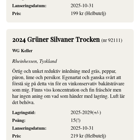
2025-10-31
Lanseringsdatum:
199 kr (Helbutelj)
Pris:
2024 Grüner Silvaner Trocken
(nr 92111)
WG Keller
Rheinhessen, Tyskland
Örtig och unket reduktiv inledning med gräs, peppar,
päron, lime och persikor. Egenartat och ganska svårt att
förstå sig på detta vin för en vinkonservativ bakåtsträvare
som mig. Finns viss koncentration och fin fräschör men
har ingen aning om vad som händer med lagring. Luft lär
det behöva.
2025-2029(+/-)
Lagringstid:
15(!)
Poäng:
2025-10-31
Lanseringsdatum:
219 kr (Helbutelj)
Pris: