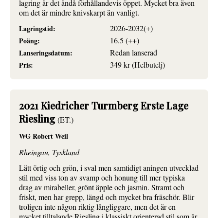
lagring är det ändå förhållandevis öppet. Mycket bra även
om det är mindre knivskarpt än vanligt.
2026-2032(+)
Lagringstid:
16.5 (++)
Poäng:
Redan lanserad
Lanseringsdatum:
349 kr (Helbutelj)
Pris:
2021 Kiedricher Turmberg Erste Lage
Riesling
(ET.)
WG Robert Weil
Rheingau, Tyskland
Lätt örtig och grön, i sval men samtidigt aningen utvecklad
stil med viss ton av svamp och honung till mer typiska
drag av mirabeller, grönt äpple och jasmin. Stramt och
friskt, men har grepp, längd och mycket bra fräschör. Blir
troligen inte någon riktig långliggare, men det är en
mycket tilltalande Riesling i klassiskt orienterad stil som är