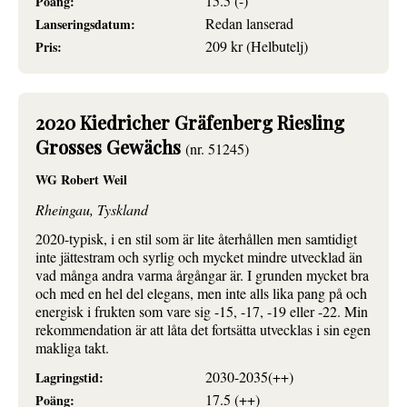
15.5 (-)
Poäng:
Redan lanserad
Lanseringsdatum:
209 kr (Helbutelj)
Pris:
2020 Kiedricher Gräfenberg Riesling
Grosses Gewächs
(nr. 51245)
WG Robert Weil
Rheingau, Tyskland
2020-typisk, i en stil som är lite återhållen men samtidigt
inte jättestram och syrlig och mycket mindre utvecklad än
vad många andra varma årgångar är. I grunden mycket bra
och med en hel del elegans, men inte alls lika pang på och
energisk i frukten som vare sig -15, -17, -19 eller -22. Min
rekommendation är att låta det fortsätta utvecklas i sin egen
makliga takt.
2030-2035(++)
Lagringstid:
17.5 (++)
Poäng: