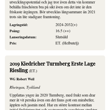
utvecklingspotential och jag tror även detta vin kommer
behålla fräschören bra på sikt även om det inte är den
friskaste årgången. Bör utvecklas långsammare än 2021
trots sin lite stadigare framtoning.
2024-2032(+)
Lagringstid:
16.5 (++)
Poäng:
Slutsåld
Lanseringsdatum:
ET. (Helbutelj)
Pris:
2019 Kiedricher Turmberg Erste Lage
Riesling
(ET.)
WG Robert Weil
Rheingau, Tyskland
Uppfattas yngre än 2020 Turmberg, med frukt som drar
mer åt vit persika även om det finns gott om mirabeller,
äpplen och jasmin med. Har en större kontrast mellan
initial fruktintensitet och avstramande syradriven struktur