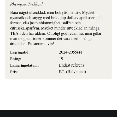
Rheingau, Tyskland
Bara något utvecklad, men botrytisintensiv. Mycket
nyansrik och snygg med bråddjup doft av aprikoser i alla
former, viss jasminblommighet, saffran och
citrusskalsparfym. Mycket mindre utvecklad än många
TBA i den här åldern. Otroligt god redan nu, men gillar
man mognadstoner kommer det vara med i många
årtionden. Ett storartat vin!
2024-2055(+)
Lagringstid:
19
Poäng:
Endast referens
Lanseringsdatum:
ET. (Halvbutelj)
Pris: