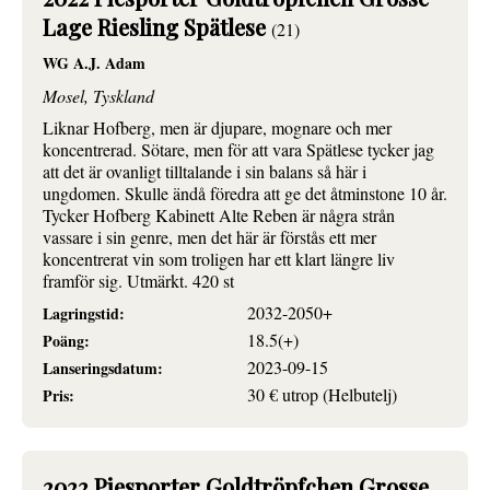
Lage Riesling Spätlese
(21)
WG A.J. Adam
Mosel, Tyskland
Liknar Hofberg, men är djupare, mognare och mer
koncentrerad. Sötare, men för att vara Spätlese tycker jag
att det är ovanligt tilltalande i sin balans så här i
ungdomen. Skulle ändå föredra att ge det åtminstone 10 år.
Tycker Hofberg Kabinett Alte Reben är några strån
vassare i sin genre, men det här är förstås ett mer
koncentrerat vin som troligen har ett klart längre liv
framför sig. Utmärkt. 420 st
2032-2050+
Lagringstid:
18.5(+)
Poäng:
2023-09-15
Lanseringsdatum:
30 € utrop (Helbutelj)
Pris:
2022 Piesporter Goldtröpfchen Grosse