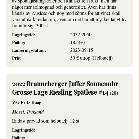
av spontajäsningstoner och kliniskt ren frukt, men har
något mer solmognad och generositet. Även här finns
känsla av Auslese och nog med sötma för att vinet skall
vara utmärkt redan nu, även om det har ett mycket långt liv
framför sig. 300 st
2032-2050+
Lagringstid:
18.5(+)
Poäng:
2023-09-15
Lanseringsdatum:
50 € utrop (Helbutelj)
Pris:
2022 Brauneberger Juffer Sonnenuhr
Grosse Lage Riesling Spätlese #14
(28)
WG Fritz Haag
Mosel, Tyskland
Endast provad som helbutelj. 12 st
Lagringstid:
Poäng: