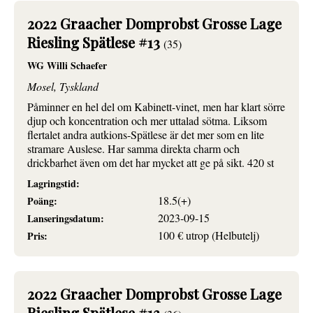
2022 Graacher Domprobst Grosse Lage
Riesling Spätlese #13
(35)
WG Willi Schaefer
Mosel, Tyskland
Påminner en hel del om Kabinett-vinet, men har klart sörre
djup och koncentration och mer uttalad sötma. Liksom
flertalet andra autkions-Spätlese är det mer som en lite
stramare Auslese. Har samma direkta charm och
drickbarhet även om det har mycket att ge på sikt. 420 st
Lagringstid:
18.5(+)
Poäng:
2023-09-15
Lanseringsdatum:
100 € utrop (Helbutelj)
Pris:
2022 Graacher Domprobst Grosse Lage
Riesling Spätlese #13