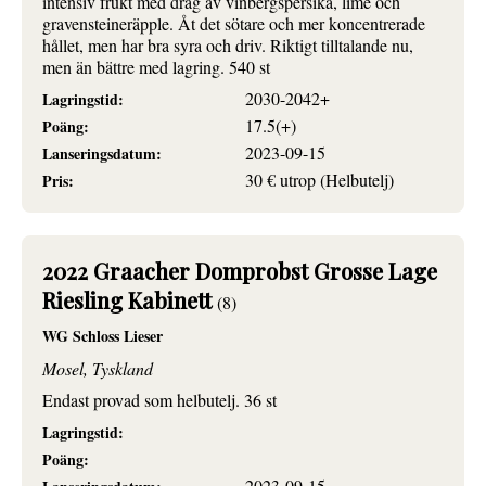
intensiv frukt med drag av vinbergspersika, lime och
gravensteineräpple. Åt det sötare och mer koncentrerade
hållet, men har bra syra och driv. Riktigt tilltalande nu,
men än bättre med lagring. 540 st
2030-2042+
Lagringstid:
17.5(+)
Poäng:
2023-09-15
Lanseringsdatum:
30 € utrop (Helbutelj)
Pris:
2022 Graacher Domprobst Grosse Lage
Riesling Kabinett
(8)
WG Schloss Lieser
Mosel, Tyskland
Endast provad som helbutelj. 36 st
Lagringstid:
Poäng:
2023-09-15