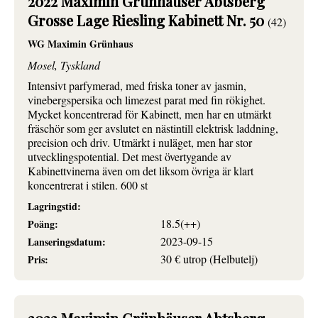
2022 Maximin Grünhäuser Abtsberg
Grosse Lage Riesling Kabinett Nr. 50
(42)
WG Maximin Grünhaus
Mosel, Tyskland
Intensivt parfymerad, med friska toner av jasmin,
vinebergspersika och limezest parat med fin rökighet.
Mycket koncentrerad för Kabinett, men har en utmärkt
fräschör som ger avslutet en nästintill elektrisk laddning,
precision och driv. Utmärkt i nuläget, men har stor
utvecklingspotential. Det mest övertygande av
Kabinettvinerna även om det liksom övriga är klart
koncentrerat i stilen. 600 st
Lagringstid:
18.5(++)
Poäng:
2023-09-15
Lanseringsdatum:
30 € utrop (Helbutelj)
Pris: