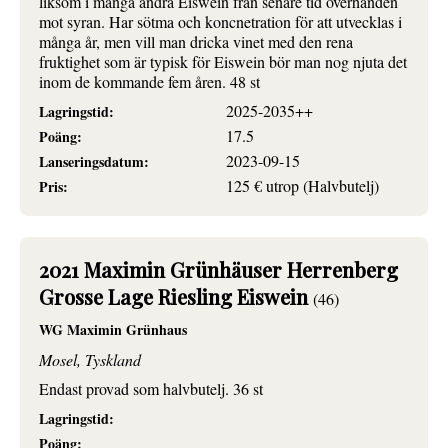
liksom i många andra Eiswein från senare tid överhanden
mot syran. Har sötma och koncnetration för att utvecklas i
många år, men vill man dricka vinet med den rena
fruktighet som är typisk för Eiswein bör man nog njuta det
inom de kommande fem åren. 48 st
2025-2035++
Lagringstid:
17.5
Poäng:
2023-09-15
Lanseringsdatum:
125 € utrop (Halvbutelj)
Pris:
2021 Maximin Grünhäuser Herrenberg
Grosse Lage Riesling Eiswein
(46)
WG Maximin Grünhaus
Mosel, Tyskland
Endast provad som halvbutelj. 36 st
Lagringstid:
Poäng: