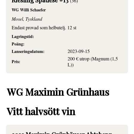
(36)
WG Willi Schaefer
Mosel, Tyskland
Endast provad som helbutelj. 12 st
Lagringstid:
Poäng:
2023-09-15
Lanseringsdatum:
200 € utrop (Magnum (1,5
Pris:
L))
WG Maximin Grünhaus
Vitt halvsött vin