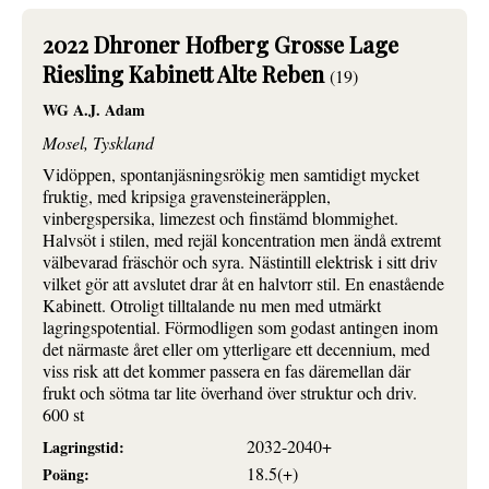
2022 Dhroner Hofberg Grosse Lage
Riesling Kabinett Alte Reben
(19)
WG A.J. Adam
Mosel, Tyskland
Vidöppen, spontanjäsningsrökig men samtidigt mycket
fruktig, med kripsiga gravensteineräpplen,
vinbergspersika, limezest och finstämd blommighet.
Halvsöt i stilen, med rejäl koncentration men ändå extremt
välbevarad fräschör och syra. Nästintill elektrisk i sitt driv
vilket gör att avslutet drar åt en halvtorr stil. En enastående
Kabinett. Otroligt tilltalande nu men med utmärkt
lagringspotential. Förmodligen som godast antingen inom
det närmaste året eller om ytterligare ett decennium, med
viss risk att det kommer passera en fas däremellan där
frukt och sötma tar lite överhand över struktur och driv.
600 st
2032-2040+
Lagringstid:
18.5(+)
Poäng: