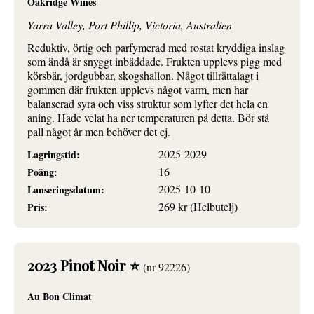
Oakridge Wines
Yarra Valley, Port Phillip, Victoria, Australien
Reduktiv, örtig och parfymerad med rostat kryddiga inslag
som ändå är snyggt inbäddade. Frukten upplevs pigg med
körsbär, jordgubbar, skogshallon. Något tillrättalagt i
gommen där frukten upplevs något varm, men har
balanserad syra och viss struktur som lyfter det hela en
aning. Hade velat ha ner temperaturen på detta. Bör stå
pall något år men behöver det ej.
2025-2029
Lagringstid:
16
Poäng:
2025-10-10
Lanseringsdatum:
269 kr (Helbutelj)
Pris:
2023 Pinot Noir ⭐
(nr 92226)
Au Bon Climat