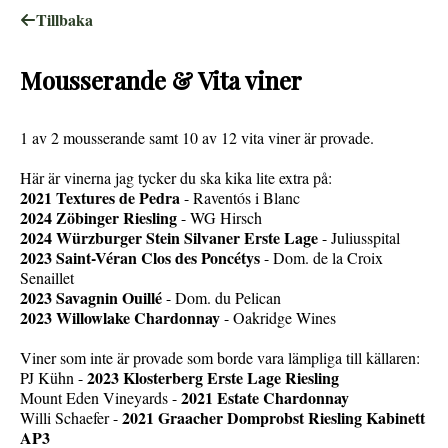
Tillbaka
Mousserande & Vita viner
1 av 2 mousserande samt 10 av 12 vita viner är provade.
Här är vinerna jag tycker du ska kika lite extra på:
2021 Textures de Pedra
- Raventós i Blanc
2024 Zöbinger Riesling
- WG Hirsch
2024 Würzburger Stein Silvaner Erste Lage
- Juliusspital
2023 Saint-Véran Clos des Poncétys
- Dom. de la Croix
Senaillet
2023 Savagnin Ouillé
- Dom. du Pelican
2023 Willowlake Chardonnay
- Oakridge Wines
Viner som inte är provade som borde vara lämpliga till källaren:
2023 Klosterberg Erste Lage Riesling
PJ Kühn -
2021 Estate Chardonnay
Mount Eden Vineyards -
2021 Graacher Domprobst Riesling Kabinett
Willi Schaefer -
AP3