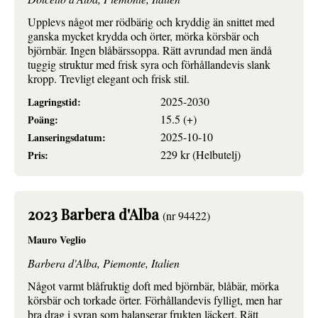
Upplevs något mer rödbärig och kryddig än snittet med
ganska mycket krydda och örter, mörka körsbär och
björnbär. Ingen blåbärssoppa. Rätt avrundad men ändå
tuggig struktur med frisk syra och förhållandevis slank
kropp. Trevligt elegant och frisk stil.
2025-2030
Lagringstid:
15.5 (+)
Poäng:
2025-10-10
Lanseringsdatum:
229 kr (Helbutelj)
Pris:
2023 Barbera d'Alba
(nr 94422)
Mauro Veglio
Barbera d'Alba, Piemonte, Italien
Något varmt blåfruktig doft med björnbär, blåbär, mörka
körsbär och torkade örter. Förhållandevis fylligt, men har
bra drag i syran som balanserar frukten läckert. Rätt