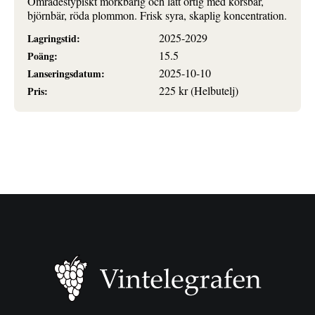
Områdestypiskt mörkbärig och lätt örtig med körsbär,
björnbär, röda plommon. Frisk syra, skaplig koncentration.
2025-2029
Lagringstid:
15.5
Poäng:
2025-10-10
Lanseringsdatum:
225 kr (Helbutelj)
Pris: