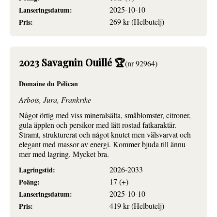
2025-10-10
Lanseringsdatum:
269 kr (Helbutelj)
Pris:
2023 Savagnin Ouillé 🏆
(nr 92964)
Domaine du Pélican
Arbois, Jura, Frankrike
Något örtig med viss mineralsälta, småblomster, citroner,
gula äpplen och persikor med lätt rostad fatkaraktär.
Stramt, strukturerat och något knutet men välsvarvat och
elegant med massor av energi. Kommer bjuda till ännu
mer med lagring. Mycket bra.
2026-2033
Lagringstid:
17 (+)
Poäng:
2025-10-10
Lanseringsdatum:
419 kr (Helbutelj)
Pris: