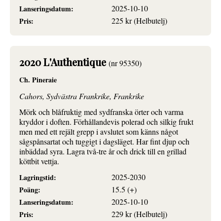
2025-10-10
Lanseringsdatum:
225 kr (Helbutelj)
Pris:
2020 L'Authentique
(nr 95350)
Ch. Pineraie
Cahors, Sydvästra Frankrike, Frankrike
Mörk och blåfruktig med sydfranska örter och varma
kryddor i doften. Förhållandevis polerad och silkig frukt
men med ett rejält grepp i avslutet som känns något
sågspånsartat och tuggigt i dagsläget. Har fint djup och
inbäddad syra. Lagra två-tre år och drick till en grillad
köttbit vettja.
2025-2030
Lagringstid:
15.5 (+)
Poäng:
2025-10-10
Lanseringsdatum:
229 kr (Helbutelj)
Pris: