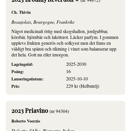
Ch. Thivin
Beaujolais, Bourgogne, Frankrike
Något medicinalt örtig med skogshallon, jordgubbar,
körsbär, björnbär och lakritsrot. Läcker parfym. I gommen
upplevs frukten generös och solkysst men det finns en
väldigt bra spänst och riktning i vinet som balanserar upp
det hela. Gott nu eller imorgon.
2025-2030
Lagringstid:
16
Poäng:
2025-10-10
Lanseringsdatum:
229 kr (Helbutelj)
Pris:
2023 Priavino
(nr 94304)
Roberto Voerzio
Dolcetto d'Alba, Piemonte, Italien