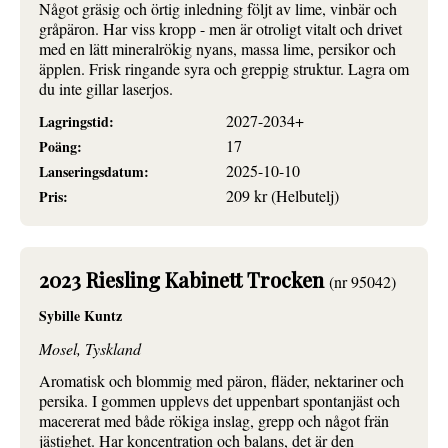
Något gräsig och örtig inledning följt av lime, vinbär och
gråpäron. Har viss kropp - men är otroligt vitalt och drivet
med en lätt mineralrökig nyans, massa lime, persikor och
äpplen. Frisk ringande syra och greppig struktur. Lagra om
du inte gillar laserjos.
2027-2034+
Lagringstid:
17
Poäng:
2025-10-10
Lanseringsdatum:
209 kr (Helbutelj)
Pris:
2023 Riesling Kabinett Trocken
(nr 95042)
Sybille Kuntz
Mosel, Tyskland
Aromatisk och blommig med päron, fläder, nektariner och
persika. I gommen upplevs det uppenbart spontanjäst och
macererat med både rökiga inslag, grepp och något frän
jästighet. Har koncentration och balans, det är den