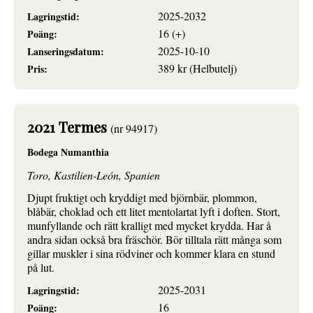
2025-2032
Lagringstid:
16 (+)
Poäng:
2025-10-10
Lanseringsdatum:
389 kr (Helbutelj)
Pris:
2021 Termes
(nr 94917)
Bodega Numanthia
Toro, Kastilien-León, Spanien
Djupt fruktigt och kryddigt med björnbär, plommon,
blåbär, choklad och ett litet mentolartat lyft i doften. Stort,
munfyllande och rätt kralligt med mycket krydda. Har å
andra sidan också bra fräschör. Bör tilltala rätt många som
gillar muskler i sina rödviner och kommer klara en stund
på lut.
2025-2031
Lagringstid:
16
Poäng: