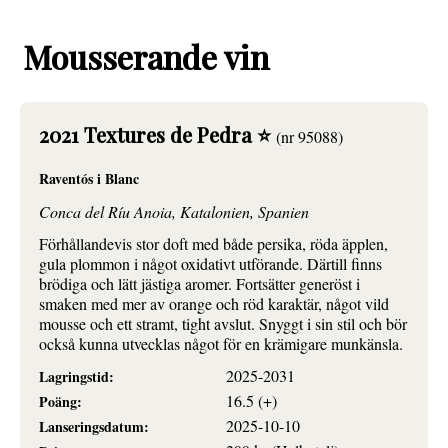
Mousserande vin
2021 Textures de Pedra ⭐
(nr 95088)
Raventós i Blanc
Conca del Ríu Anoia, Katalonien, Spanien
Förhållandevis stor doft med både persika, röda äpplen,
gula plommon i något oxidativt utförande. Därtill finns
brödiga och lätt jästiga aromer. Fortsätter generöst i
smaken med mer av orange och röd karaktär, något vild
mousse och ett stramt, tight avslut. Snyggt i sin stil och bör
också kunna utvecklas något för en krämigare munkänsla.
2025-2031
Lagringstid:
16.5 (+)
Poäng:
2025-10-10
Lanseringsdatum: