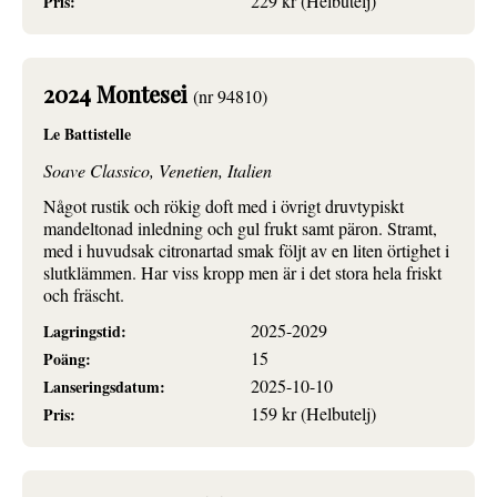
229 kr (Helbutelj)
Pris:
2024 Montesei
(nr 94810)
Le Battistelle
Soave Classico, Venetien, Italien
Något rustik och rökig doft med i övrigt druvtypiskt
mandeltonad inledning och gul frukt samt päron. Stramt,
med i huvudsak citronartad smak följt av en liten örtighet i
slutklämmen. Har viss kropp men är i det stora hela friskt
och fräscht.
2025-2029
Lagringstid:
15
Poäng:
2025-10-10
Lanseringsdatum:
159 kr (Helbutelj)
Pris: