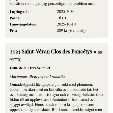
stilistiska riktningen jag personligen har problem med.
2025-2030
Lagringstid:
16 (!)
Poäng:
2025-10-10
Lanseringsdatum:
289 kr (Helbutelj)
Pris:
2023 Saint-Véran Clos des Poncétys ⭐
(nr
95770)
Dom. de la Croix Senaillet
Mâconnais, Bourgogne, Frankrike
Områdestypiskt lite djupare gul frukt med plommon,
äpplen, persikor med en lätt sälta och inbäddade fat. Fet
och krämig men med frisk syra och en zestig slutkläm som
bidrar till att upplevelsen i slutändan är balanserad och
snyggt avvägd. Finns också en torrt kritigt grepp som
uppenbarar sig mot slutet. Bör kunna utvecklas något men