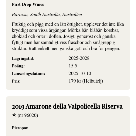
First Drop Wines
Barossa, South Australia, Australien
Fruktig och pigg med en lätt örtighet, upplever det inte lika
kryddigt som vissa årgångar. Mörka bär, blåbär, körsbär,
choklad och örter i doften. Josigt, generöst och ganska
fylligt men har samtidigt viss fräschör och smågreppig
struktur. Rätt enkelt men ganska gott och bra för pengen.
2025-2028
Lagringstid:
15.5
Poäng:
2025-10-10
Lanseringsdatum:
179 kr (Helbutelj)
Pris:
2019 Amarone della Valpolicella Riserva
⭐
(nr 96020)
Pieropan