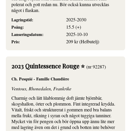
polerat och gott redan nu. Bör också kunna utvecklas
något i flaskan.
2025-2030
Lagringstid:
15.5 (+)
Poäng:
2025-10-10
Lanseringsdatum:
209 kr (Helbutelj)
Pris:
2023 Quintessence Rouge ⭐
(nr 92287)
Ch. Pesquié - Famille Chaudière
Ventoux, Rhonedalen, Frankrike
Charmig och lätt lilablommig doft jämte björnbär,
skogshallon, örter och plommon. Fint integrerad krydda.
Vitalt, friskt och strukturerat i gommen med bra balans
mella frukt, rikning i syran och något tuggiga tanniner.
Mycket vin för pengen och bör öppna upp ännu lite mer
med lagring även om det i grund och botten inte behöver