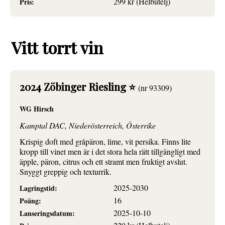
299 kr (Helbutelj)
Pris:
Vitt torrt vin
2024 Zöbinger Riesling ⭐
(nr 93309)
WG Hirsch
Kamptal DAC, Niederösterreich, Österrike
Krispig doft med gråpäron, lime, vit persika. Finns lite
kropp till vinet men är i det stora hela rätt tillgängligt med
äpple, päron, citrus och ett stramt men fruktigt avslut.
Snyggt greppig och texturrik.
2025-2030
Lagringstid:
16
Poäng:
2025-10-10
Lanseringsdatum: