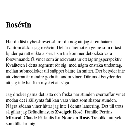
Rosévin
Har du läst nyhetsbrevet så tror du nog att jag är en hatare.
Tvärtom älskar jag rosévin. Det är däremot en genre som oftast
bjuder på rätt enkla alster. I sin tur kommer det också vara
försvinnande få viner som är relevanta ur ett lagringsperspektiv.
Kvaliteten i detta segment rör sig, med några enstaka undantag,
mellan submedioker till snäppet bättre än snittet. Det betyder inte
att vinerna är mindre goda än andra viner. Däremot betyder det
att jag inte har lika mycket att säga.
Jag dricker gärna det lätta och friska när stunden överträffar vinet
medan det i sällsynta fall kan vara vinet som skapar stunden.
Några sådana viner hittar jag inte i denna lansering. Det till trots
Zweigelt Rosé
så gillar jag Bründlmayers
, Famille Perrins
Miraval
La Noue en Rosé.
, Claude Riffaults
Tre olika uttryck
som tilltalar mig.