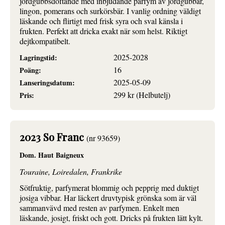
jordgubbsdoftande med inbjudande parfym av jordgubbar,
lingon, pomerans och surkörsbär. I vanlig ordning väldigt
läskande och flirtigt med frisk syra och sval känsla i
frukten. Perfekt att dricka exakt när som helst. Riktigt
dejtkompatibelt.
2025-2028
Lagringstid:
16
Poäng:
2025-05-09
Lanseringsdatum:
299 kr (Helbutelj)
Pris:
2023 So Franc
(nr 93659)
Dom. Haut Baigneux
Touraine, Loiredalen, Frankrike
Sötfruktig, parfymerat blommig och pepprig med duktigt
josiga vibbar. Har läckert druvtypisk grönska som är väl
sammanvävd med resten av parfymen. Enkelt men
läskande, josigt, friskt och gott. Dricks på frukten lätt kylt.