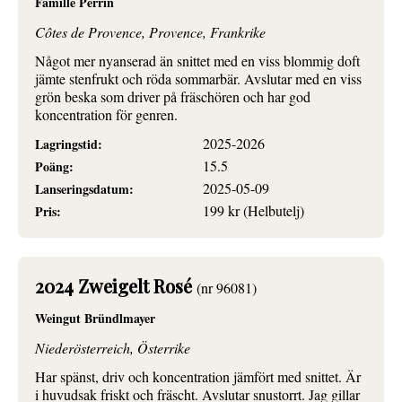
Famille Perrin
Côtes de Provence, Provence, Frankrike
Något mer nyanserad än snittet med en viss blommig doft
jämte stenfrukt och röda sommarbär. Avslutar med en viss
grön beska som driver på fräschören och har god
koncentration för genren.
2025-2026
Lagringstid:
15.5
Poäng:
2025-05-09
Lanseringsdatum:
199 kr (Helbutelj)
Pris:
2024 Zweigelt Rosé
(nr 96081)
Weingut Bründlmayer
Niederösterreich, Österrike
Har spänst, driv och koncentration jämfört med snittet. Är
i huvudsak friskt och fräscht. Avslutar snustorrt. Jag gillar