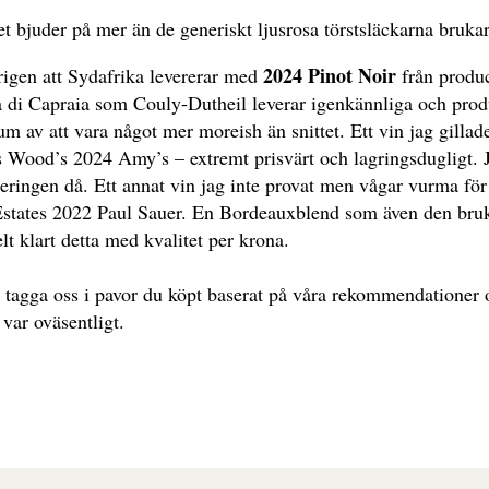
et bjuder på mer än de generiskt ljusrosa törstsläckarna brukar
2024 Pinot Noir
rigen att Sydafrika levererar med
från produ
a di Capraia som Couly-Dutheil leverar igenkännliga och prod
um av att vara något mer moreish än snittet. Ett vin jag gill
s Wood’s 2024 Amy’s – extremt prisvärt och lagringsdugligt. 
ringen då. Ett annat vin jag inte provat men vågar vurma för i
states 2022 Paul Sauer. En Bordeauxblend som även den bruka
lt klart detta med kvalitet per krona.
, tagga oss i pavor du köpt baserat på våra rekommendationer 
 var oväsentligt.