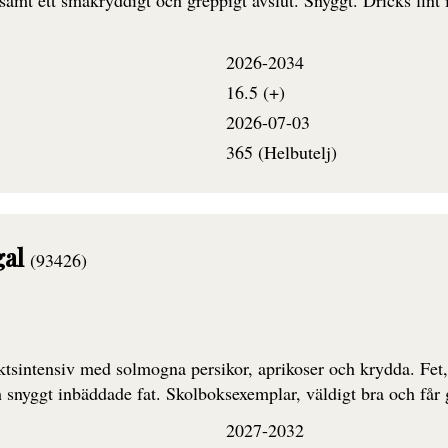
s samt ett småkryddigt och greppigt avslut. Snyggt. Dricks fint
2026-2034
16.5 (+)
2026-07-03
365 (Helbutelj)
gal
(93426)
tsintensiv med solmogna persikor, aprikoser och krydda. Fe
h snyggt inbäddade fat. Skolboksexemplar, väldigt bra och får g
2027-2032