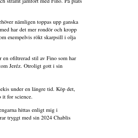
 och stramt jämfört med Fino. På plats
 behöver nämligen toppas upp ganska
ten med har det mer rondör och kropp
m exempelvis rökt skarpsill i olja
en ofiltrerad stil av Fino som har
om Jeréz. Otroligt gott i sin
dekis under en längre tid. Köp det,
it for science.
engarna hittas enligt mig i
rar tryggt med sin 2024 Chablis