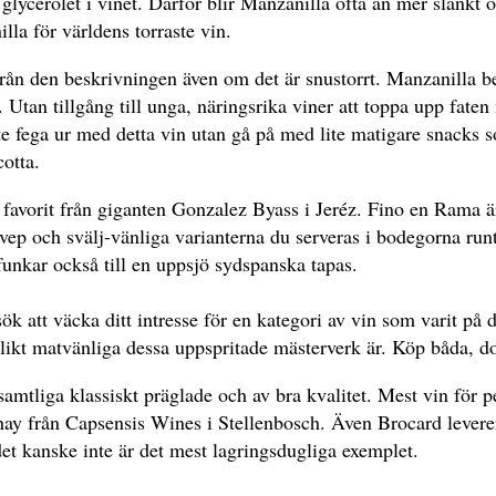
 glycerolet i vinet. Därför blir Manzanilla ofta än mer slankt
lla för världens torraste vin.
l från den beskrivningen även om det är snustorrt. Manzanilla
skt. Utan tillgång till unga, näringsrika viner att toppa upp fa
e fega ur med detta vin utan gå på med lite matigare snacks so
cotta.
avorit från giganten Gonzalez Byass i Jeréz. Fino en Rama är 
vep och svälj-vänliga varianterna du serveras i bodegorna runt
kar också till en uppsjö sydspanska tapas.
sök att väcka ditt intresse för en kategori av vin som varit på 
olikt matvänliga dessa uppspritade mästerverk är. Köp båda, do 
samtliga klassiskt präglade och av bra kvalitet. Mest vin för p
ay från Capsensis Wines i Stellenbosch. Även Brocard levere
 kanske inte är det mest lagringsdugliga exemplet.