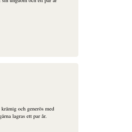
 i sin ungdom och ett par år
t, krämig och generös med
ärna lagras ett par år.