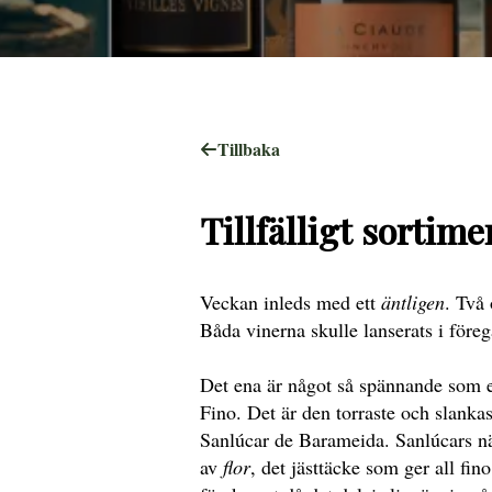
Tillbaka
Tillfälligt sortim
Veckan inleds med ett
äntligen
. Två 
Båda vinerna skulle lanserats i för
Det ena är något så spännande som e
Fino. Det är den torraste och slanka
Sanlúcar de Barameida. Sanlúcars när
av
flor
, det jästtäcke som ger all fin