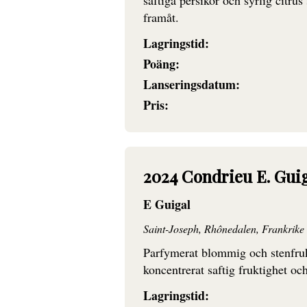
saftiga persikor och syrlig citru
framåt.
Lagringstid:
Poäng:
Lanseringsdatum:
Pris:
2024 Condrieu E. Gui
E Guigal
Saint-Joseph, Rhônedalen, Frankrike
Parfymerat blommig och stenfruk
koncentrerat saftig fruktighet oc
Lagringstid: