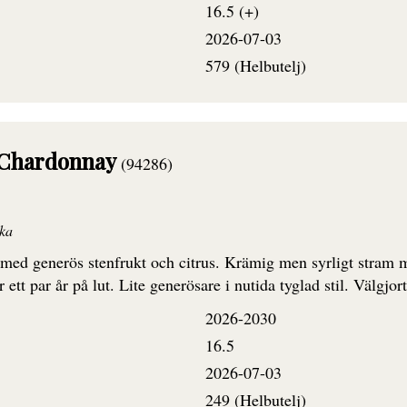
16.5 (+)
2026-07-03
579 (Helbutelj)
e Chardonnay
(94286)
ika
d med generös stenfrukt och citrus. Krämig men syrligt stram
 ett par år på lut. Lite generösare i nutida tyglad stil. Välgjor
2026-2030
16.5
2026-07-03
249 (Helbutelj)