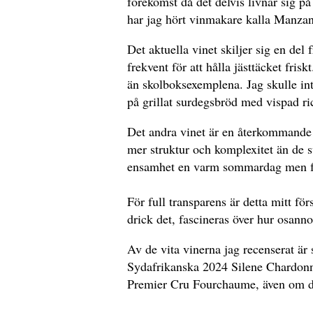
förekomst då det delvis livnär sig på
har jag hört vinmakare kalla Manzani
Det aktuella vinet skiljer sig en de
frekvent för att hålla jästtäcket fri
än skolboksexemplena. Jag skulle int
på grillat surdegsbröd med vispad ri
Det andra vinet är en återkommande f
mer struktur och komplexitet än de s
ensamhet en varm sommardag men fun
För full transparens är detta mitt för
drick det, fascineras över hur osann
Av de vita vinerna jag recenserat är 
Sydafrikanska 2024 Silene Chardonn
Premier Cru Fourchaume, även om det