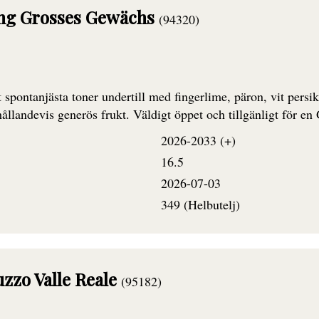
ing Grosses Gewächs
(94320)
ontanjästa toner undertill med fingerlime, päron, vit persika 
ållandevis generös frukt. Väldigt öppet och tillgänligt för en GG
2026-2033 (+)
16.5
2026-07-03
349 (Helbutelj)
zzo Valle Reale
(95182)