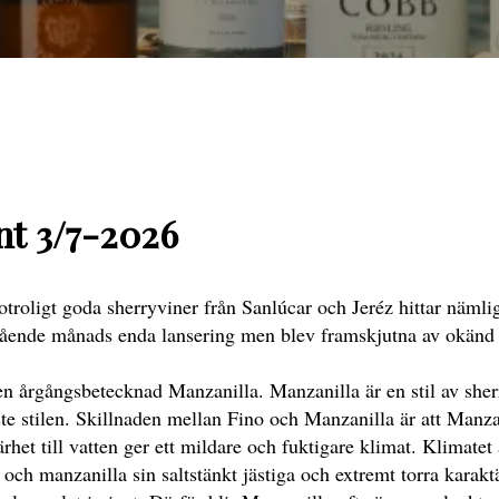
ent 3/7-2026
otroligt goda sherryviner från Sanlúcar och Jeréz hittar nämlig
egående månads enda lansering men blev framskjutna av okänd
n årgångsbetecknad Manzanilla. Manzanilla är en stil av sher
ste stilen. Skillnaden mellan Fino och Manzanilla är att Manza
het till vatten ger ett mildare och fuktigare klimat. Klimatet
o och manzanilla sin saltstänkt jästiga och extremt torra karaktä