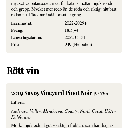
mycket välbalanserad, med fin balans mellan mjuk rondör
och grepp. Mycket mer redo än de röda och riktigt njutbart
redan nu. Föredrar ändå fortsatt lagring.
2022-2029+
Lagringstid:
18.5(+)
Poäng:
2022-03-31
Lanseringsdatum:
949 (Helbutelj)
Pris:
Rött vin
2019 Savoy Vineyard Pinot Noir
(93530)
Littorai
Anderson Valley, Mendocino County, North Coast, USA -
Kalifornien
Mörk, mjuk och något sötaktig i frukten, som har drag av