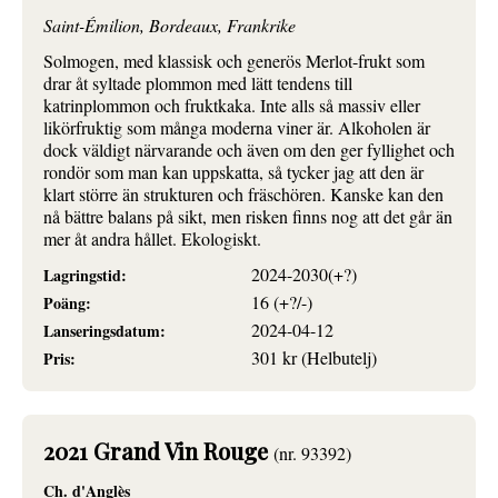
Saint-Émilion, Bordeaux, Frankrike
Solmogen, med klassisk och generös Merlot-frukt som
drar åt syltade plommon med lätt tendens till
katrinplommon och fruktkaka. Inte alls så massiv eller
likörfruktig som många moderna viner är. Alkoholen är
dock väldigt närvarande och även om den ger fyllighet och
rondör som man kan uppskatta, så tycker jag att den är
klart större än strukturen och fräschören. Kanske kan den
nå bättre balans på sikt, men risken finns nog att det går än
mer åt andra hållet. Ekologiskt.
2024-2030(+?)
Lagringstid:
16 (+?/-)
Poäng:
2024-04-12
Lanseringsdatum:
301 kr (Helbutelj)
Pris:
2021 Grand Vin Rouge
(nr. 93392)
Ch. d'Anglès