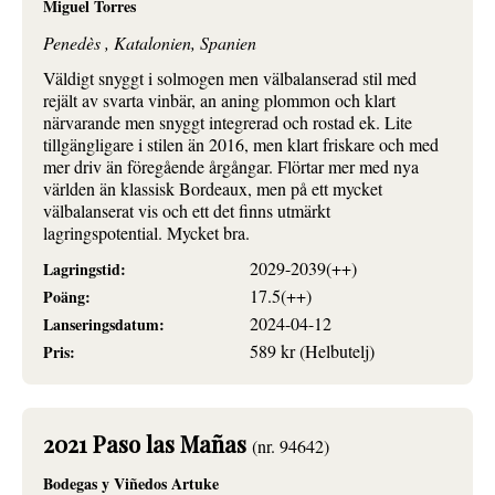
Miguel Torres
Penedès , Katalonien, Spanien
Väldigt snyggt i solmogen men välbalanserad stil med
rejält av svarta vinbär, an aning plommon och klart
närvarande men snyggt integrerad och rostad ek. Lite
tillgängligare i stilen än 2016, men klart friskare och med
mer driv än föregående årgångar. Flörtar mer med nya
världen än klassisk Bordeaux, men på ett mycket
välbalanserat vis och ett det finns utmärkt
lagringspotential. Mycket bra.
2029-2039(++)
Lagringstid:
17.5(++)
Poäng:
2024-04-12
Lanseringsdatum:
589 kr (Helbutelj)
Pris:
2021 Paso las Mañas
(nr. 94642)
Bodegas y Viñedos Artuke