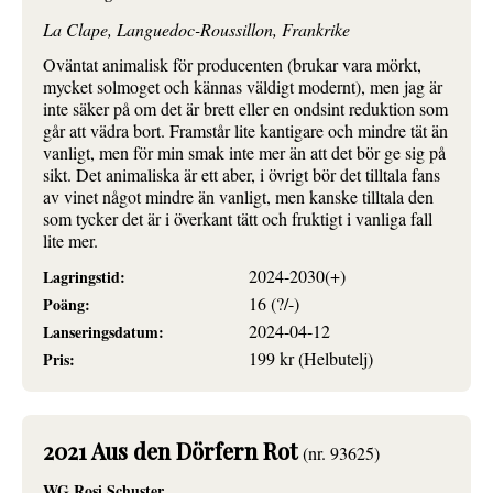
La Clape, Languedoc-Roussillon, Frankrike
Oväntat animalisk för producenten (brukar vara mörkt,
mycket solmoget och kännas väldigt modernt), men jag är
inte säker på om det är brett eller en ondsint reduktion som
går att vädra bort. Framstår lite kantigare och mindre tät än
vanligt, men för min smak inte mer än att det bör ge sig på
sikt. Det animaliska är ett aber, i övrigt bör det tilltala fans
av vinet något mindre än vanligt, men kanske tilltala den
som tycker det är i överkant tätt och fruktigt i vanliga fall
lite mer.
2024-2030(+)
Lagringstid:
16 (?/-)
Poäng:
2024-04-12
Lanseringsdatum:
199 kr (Helbutelj)
Pris:
2021 Aus den Dörfern Rot
(nr. 93625)
WG Rosi Schuster