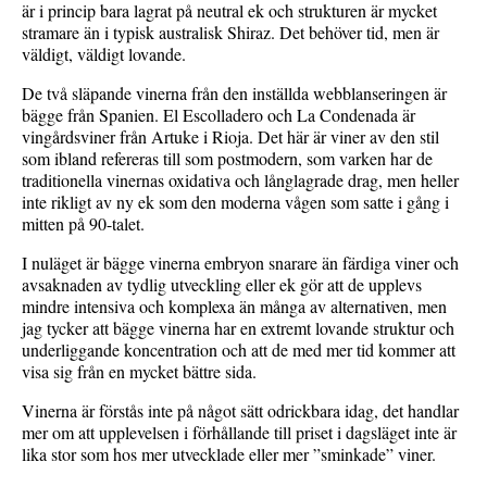
är i princip bara lagrat på neutral ek och strukturen är mycket
stramare än i typisk australisk Shiraz. Det behöver tid, men är
väldigt, väldigt lovande.
De två släpande vinerna från den inställda webblanseringen är
bägge från Spanien. El Escolladero och La Condenada är
vingårdsviner från Artuke i Rioja. Det här är viner av den stil
som ibland refereras till som postmodern, som varken har de
traditionella vinernas oxidativa och långlagrade drag, men heller
inte rikligt av ny ek som den moderna vågen som satte i gång i
mitten på 90-talet.
I nuläget är bägge vinerna embryon snarare än färdiga viner och
avsaknaden av tydlig utveckling eller ek gör att de upplevs
mindre intensiva och komplexa än många av alternativen, men
jag tycker att bägge vinerna har en extremt lovande struktur och
underliggande koncentration och att de med mer tid kommer att
visa sig från en mycket bättre sida.
Vinerna är förstås inte på något sätt odrickbara idag, det handlar
mer om att upplevelsen i förhållande till priset i dagsläget inte är
lika stor som hos mer utvecklade eller mer ”sminkade” viner.