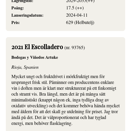
2029-2035(++)
Lagringstid:
17.5 (++)
Poäng:
2024-04-11
Lanseringsdatum:
629 (Helbutelj)
Pris:
2021 El Escolladero
(nr. 93765)
Bodegas y Viñedos Artuke
Rioja, Spanien
Mycket ungt och fruktdrivet i mörkfruktigt men för
ursprunget frisk stil. Påminner om producentens enklare
vin i doften men är klart mer strukturerat på ett finkornigt
och stramt vis. Bra längd, men det är på många sätt
minimalistiskt (knappt någon ek, inga tydliga drag av
oxidativ utveckling) och det kommer behöva hända mycket
med åldern för att det skall ge utdelning för priset. Jag tror
ändå på det. Det är välproportionerat och har tyglad
energi, men behöver flasklagring.