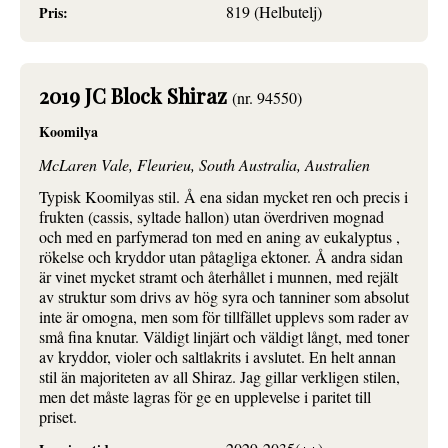
819 (Helbutelj)
Pris:
2019 JC Block Shiraz
(nr. 94550)
Koomilya
McLaren Vale, Fleurieu, South Australia, Australien
Typisk Koomilyas stil. Å ena sidan mycket ren och precis i
frukten (cassis, syltade hallon) utan överdriven mognad
och med en parfymerad ton med en aning av eukalyptus ,
rökelse och kryddor utan påtagliga ektoner. Å andra sidan
är vinet mycket stramt och återhållet i munnen, med rejält
av struktur som drivs av hög syra och tanniner som absolut
inte är omogna, men som för tillfället upplevs som rader av
små fina knutar. Väldigt linjärt och väldigt långt, med toner
av kryddor, violer och saltlakrits i avslutet. En helt annan
stil än majoriteten av all Shiraz. Jag gillar verkligen stilen,
men det måste lagras för ge en upplevelse i paritet till
priset.