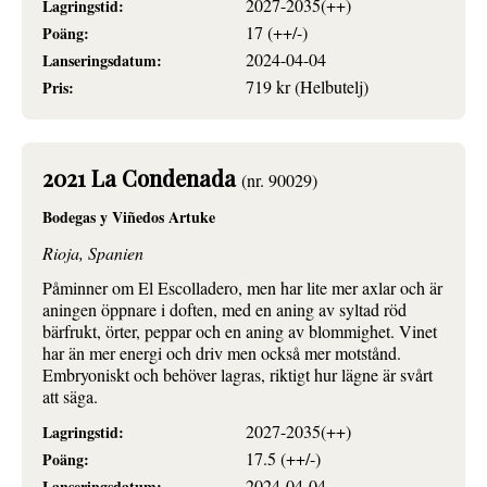
2027-2035(++)
Lagringstid:
17 (++/-)
Poäng:
2024-04-04
Lanseringsdatum:
719 kr (Helbutelj)
Pris:
2021 La Condenada
(nr. 90029)
Bodegas y Viñedos Artuke
Rioja, Spanien
Påminner om El Escolladero, men har lite mer axlar och är
aningen öppnare i doften, med en aning av syltad röd
bärfrukt, örter, peppar och en aning av blommighet. Vinet
har än mer energi och driv men också mer motstånd.
Embryoniskt och behöver lagras, riktigt hur lägne är svårt
att säga.
2027-2035(++)
Lagringstid:
17.5 (++/-)
Poäng:
2024-04-04
Lanseringsdatum: