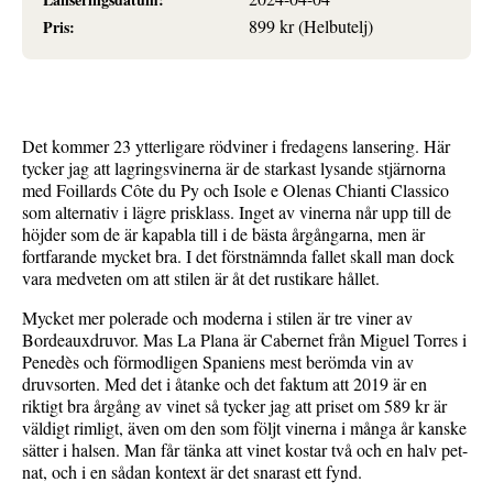
899 kr (Helbutelj)
Pris:
Det kommer 23 ytterligare rödviner i fredagens lansering. Här
tycker jag att lagringsvinerna är de starkast lysande stjärnorna
med Foillards Côte du Py och Isole e Olenas Chianti Classico
som alternativ i lägre prisklass. Inget av vinerna når upp till de
höjder som de är kapabla till i de bästa årgångarna, men är
fortfarande mycket bra. I det förstnämnda fallet skall man dock
vara medveten om att stilen är åt det rustikare hållet.
Mycket mer polerade och moderna i stilen är tre viner av
Bordeauxdruvor. Mas La Plana är Cabernet från Miguel Torres i
Penedès och förmodligen Spaniens mest berömda vin av
druvsorten. Med det i åtanke och det faktum att 2019 är en
riktigt bra årgång av vinet så tycker jag att priset om 589 kr är
väldigt rimligt, även om den som följt vinerna i många år kanske
sätter i halsen. Man får tänka att vinet kostar två och en halv pet-
nat, och i en sådan kontext är det snarast ett fynd.