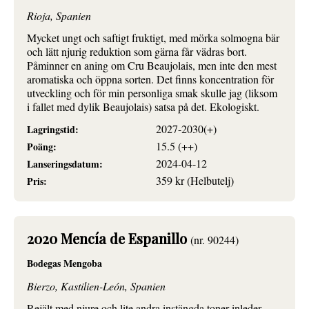
Rioja, Spanien
Mycket ungt och saftigt fruktigt, med mörka solmogna bär
och lätt njurig reduktion som gärna får vädras bort.
Påminner en aning om Cru Beaujolais, men inte den mest
aromatiska och öppna sorten. Det finns koncentration för
utveckling och för min personliga smak skulle jag (liksom
i fallet med dylik Beaujolais) satsa på det. Ekologiskt.
2027-2030(+)
Lagringstid:
15.5 (++)
Poäng:
2024-04-12
Lanseringsdatum:
359 kr (Helbutelj)
Pris:
2020 Mencía de Espanillo
(nr. 90244)
Bodegas Mengoba
Bierzo, Kastilien-León, Spanien
Rejält med njure och lite andra instängda toner inleder,