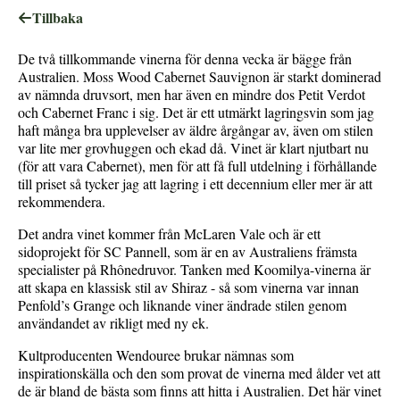
Tillbaka
De två tillkommande vinerna för denna vecka är bägge från
Australien. Moss Wood Cabernet Sauvignon är starkt dominerad
av nämnda druvsort, men har även en mindre dos Petit Verdot
och Cabernet Franc i sig. Det är ett utmärkt lagringsvin som jag
haft många bra upplevelser av äldre årgångar av, även om stilen
var lite mer grovhuggen och ekad då. Vinet är klart njutbart nu
(för att vara Cabernet), men för att få full utdelning i förhållande
till priset så tycker jag att lagring i ett decennium eller mer är att
rekommendera.
Det andra vinet kommer från McLaren Vale och är ett
sidoprojekt för SC Pannell, som är en av Australiens främsta
specialister på Rhônedruvor. Tanken med Koomilya-vinerna är
att skapa en klassisk stil av Shiraz - så som vinerna var innan
Penfold’s Grange och liknande viner ändrade stilen genom
användandet av rikligt med ny ek.
Kultproducenten Wendouree brukar nämnas som
inspirationskälla och den som provat de vinerna med ålder vet att
de är bland de bästa som finns att hitta i Australien. Det här vinet