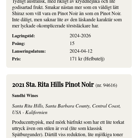
Tydligt australisk, med rikligt av kryddnejlika och lite
godisartad frukt. Smakar nästan mer som en väldigt lätt
Shiraz som vill vara en Pinot Noir än som en Pinot Noir.
Inte dåligt, men saknar lite av den läskande karaktär som
mer lyckade okomplicerade törstsläckare har.
2024-2026
Lagringstid:
15
Poäng:
2024-04-12
Lanseringsdatum:
171 kr (Helbutelj)
Pris:
2021 Sta. Rita Hills Pinot Noir
(nr. 94616)
Sandhi Wines
Santa Rita Hills, Santa Barbara County, Central Coast,
USA - Kalifornien
Producenttypisk, med mörk bärfrukt som har ett lite torkat
uttryck även om stilen är sval (lite som klassisk
Spätburgunder). Därtill viss reduktion, lite mjölkiga toner