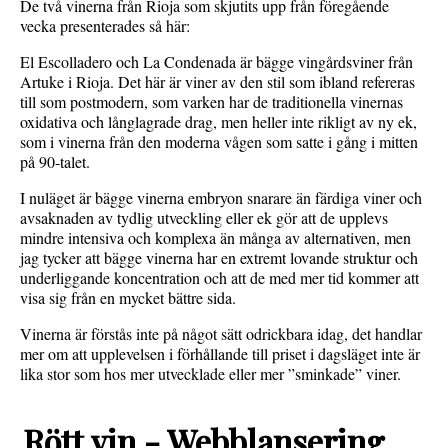
De två vinerna från Rioja som skjutits upp från föregående
vecka presenterades så här:
El Escolladero och La Condenada är bägge vingårdsviner från
Artuke i Rioja. Det här är viner av den stil som ibland refereras
till som postmodern, som varken har de traditionella vinernas
oxidativa och långlagrade drag, men heller inte rikligt av ny ek,
som i vinerna från den moderna vågen som satte i gång i mitten
på 90-talet.
I nuläget är bägge vinerna embryon snarare än färdiga viner och
avsaknaden av tydlig utveckling eller ek gör att de upplevs
mindre intensiva och komplexa än många av alternativen, men
jag tycker att bägge vinerna har en extremt lovande struktur och
underliggande koncentration och att de med mer tid kommer att
visa sig från en mycket bättre sida.
Vinerna är förstås inte på något sätt odrickbara idag, det handlar
mer om att upplevelsen i förhållande till priset i dagsläget inte är
lika stor som hos mer utvecklade eller mer ”sminkade” viner.
Rött vin - Webblansering