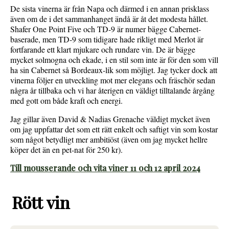
De sista vinerna är från Napa och därmed i en annan prisklass
även om de i det sammanhanget ändå är åt det modesta hållet.
Shafer One Point Five och TD-9 är numer bägge Cabernet-
baserade, men TD-9 som tidigare hade rikligt med Merlot är
fortfarande ett klart mjukare och rundare vin. De är bägge
mycket solmogna och ekade, i en stil som inte är för den som vill
ha sin Cabernet så Bordeaux-lik som möjligt. Jag tycker dock att
vinerna följer en utveckling mot mer elegans och fräschör sedan
några år tillbaka och vi har återigen en väldigt tilltalande årgång
med gott om både kraft och energi.
Jag gillar även David & Nadias Grenache väldigt mycket även
om jag uppfattar det som ett rätt enkelt och saftigt vin som kostar
som något betydligt mer ambitiöst (även om jag mycket hellre
köper det än en pet-nat för 250 kr).
Till mousserande och vita viner 11 och 12 april 2024
Rött vin