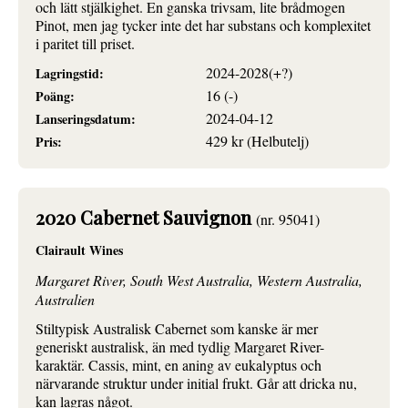
och lätt stjälkighet. En ganska trivsam, lite brådmogen
Pinot, men jag tycker inte det har substans och komplexitet
i paritet till priset.
2024-2028(+?)
Lagringstid:
16 (-)
Poäng:
2024-04-12
Lanseringsdatum:
429 kr (Helbutelj)
Pris:
2020 Cabernet Sauvignon
(nr. 95041)
Clairault Wines
Margaret River, South West Australia, Western Australia,
Australien
Stiltypisk Australisk Cabernet som kanske är mer
generiskt australisk, än med tydlig Margaret River-
karaktär. Cassis, mint, en aning av eukalyptus och
närvarande struktur under initial frukt. Går att dricka nu,
kan lagras något.