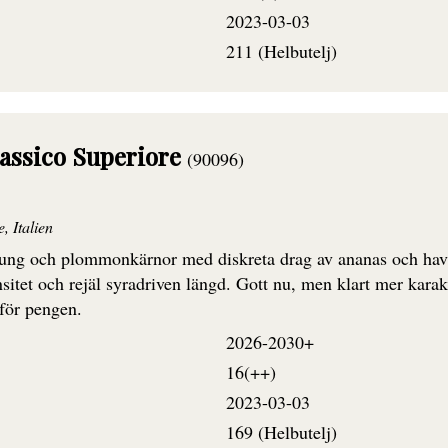
2023-03-03
211 (Helbutelj)
lassico Superiore
(90096)
, Italien
onung och plommonkärnor med diskreta drag av ananas och havt
sitet och rejäl syradriven längd. Gott nu, men klart mer kara
 för pengen.
2026-2030+
16(++)
2023-03-03
169 (Helbutelj)