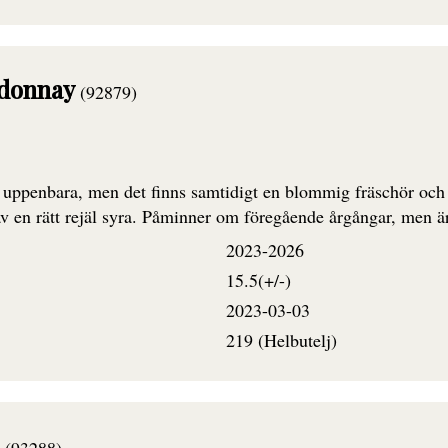
rdonnay
(92879)
r uppenbara, men det finns samtidigt en blommig fräschör och k
 av en rätt rejäl syra. Påminner om föregående årgångar, men ä
2023-2026
15.5(+/-)
2023-03-03
219 (Helbutelj)
c