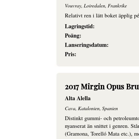
Vouvray, Loiredalen, Frankrike
Relativt ren i lätt boket äpplig pé
Lagringstid:
Poäng:
Lanseringsdatum:
Pris:
2017 Mirgin Opus Bru
Alta Alella
Cava, Katalonien, Spanien
Distinkt gummi- och petroleumto
nyanserat än snittet i genren. St
(Gramona, Torelló Mata etc.), men