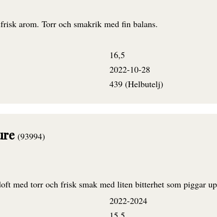
sfrisk arom. Torr och smakrik med fin balans.
16,5
2022-10-28
439 (Helbutelj)
ture
(93994)
doft med torr och frisk smak med liten bitterhet som piggar up
2022-2024
15,5