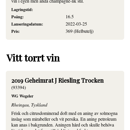
vin i egen men ändå champagne-lik stil.
Lagringstid:
16.5
Poäng:
2022-03-25
Lanseringsdatum:
369 (Helbutelj)
Pris:
Vitt torrt vin
2019 Geheimrat J Riesling Trocken
(93394)
WG Wegeler
Rheingau, Tyskland
Frisk och citrusdominerad doft med en aning av solmogna
inslag som mirabeller och vit persika. En aning petroleum
kan anas i bakgrunden. Aningen hård och skulle behöva