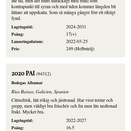
lite tid, men det finns tillräckligt med frukt som
kontrapunkt till syran och med tiden kommer längden bli
lättare att uppskatta. Som så många gånger förr ett riktigt
fynd.
2024-2031
Lagringstid:
17(+)
Poäng:
2022-03-25
Lanseringsdatum:
249 (Helbutelj)
Pris:
2020 PAI
(94312)
Bodegas Albamar
Rías Baixas, Galicien, Spanien
Citrusfrisk, lätt rökig och jästtonad. Har visst textur och
grepp, men väldigt bra fräschör och fin men lite nedtonad
frukt. Mycket bra.
2022-2027
Lagringstid:
16.5
Poäng: