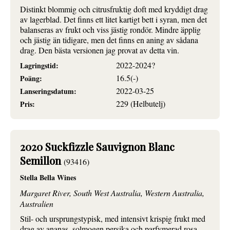
Distinkt blommig och citrusfruktig doft med kryddigt drag
av lagerblad. Det finns ett litet kartigt bett i syran, men det
balanseras av frukt och viss jästig rondör. Mindre äpplig
och jästig än tidigare, men det finns en aning av sådana
drag. Den bästa versionen jag provat av detta vin.
2022-2024?
Lagringstid:
16.5(-)
Poäng:
2022-03-25
Lanseringsdatum:
229 (Helbutelj)
Pris:
2020 Suckfizzle Sauvignon Blanc
Semillon
(93416)
Stella Bella Wines
Margaret River, South West Australia, Western Australia,
Australien
Stil- och ursprungstypisk, med intensivt krispig frukt med
drag av ananas, solmogen persika och parfymerad rosa