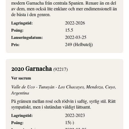
modern Garnacha från centrala Spanien. Renare än en del
av dem, men också lite enklare och mer endimensionell än
de bästa i den genren.
2022-2026
Lagringstid:
15.5
Poäng:
2022-03-25
Lanseringsdatum:
249 (Helbutelj)
Pris:
2020 Garnacha
(92217)
Ver sacrum
Valle de Uco - Tunuyán - Los Chacayes, Mendoza, Cuyo,
Argentina
På gränsen mellan rosé och rödvin i saftig, syrlig stil. Rätt
sympatiskt, men i slutändan väldigt lättsamt.
2022-2023
Lagringstid:
15(-)
Poäng: