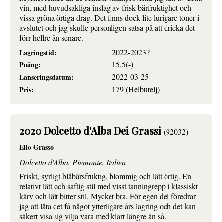
vin, med huvudsakliga inslag av frisk bärfruktighet och
vissa gröna örtiga drag. Det finns dock lite lurigare toner i
avslutet och jag skulle personligen satsa på att dricka det
förr hellre än senare.
2022-2023?
Lagringstid:
15.5(-)
Poäng:
2022-03-25
Lanseringsdatum:
179 (Helbutelj)
Pris:
2020 Dolcetto d'Alba Dei Grassi
(92032)
Elio Grasso
Dolcetto d'Alba, Piemonte, Italien
Friskt, syrligt blåbärsfruktig, blommig och lätt örtig. En
relativt lätt och saftig stil med visst tanningrepp i klassiskt
kärv och lätt bitter stil. Mycket bra. För egen del föredrar
jag att låta det få något ytterligare års lagring och det kan
säkert visa sig vilja vara med klart längre än så.