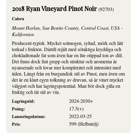
2018 Ryan Vineyard Pinot Noir
(92703)
Calera
Mount Harlan, San Benito County, Central Coast, USA -
Kalifornien
Producent-typisk. Mycket solmogen, syltad, mörk och lätt
torkad i frukten. Därtill rejält med sötaktiga kryddiga och
chokladtonade fat som även har en lite otippad ton av dill.
Det finns dock fint grepp och struktur och aromerna är
nyanserade och lovar mer komplexitet och intensitet med
tiden. Långt från en burgundisk stil av Pinot, men även om
det är en klart egen tolkning av druvan, så är vinet mycket
välgjort och har lagringspotential. Man bör dock gilla en
fruktig och tät stil av vin.
2024-2030+
Lagringstid:
17.5(+)
Poäng:
2022-03-25
Lanseringsdatum:
599 (Helbutelj)
Pris: