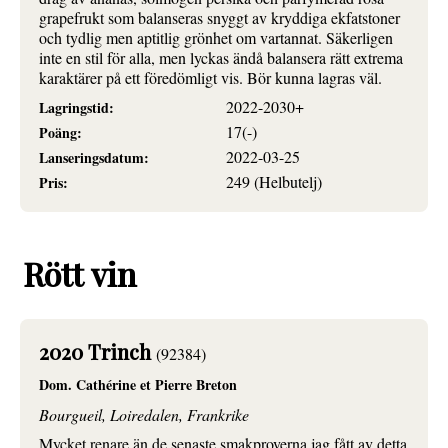
grapefrukt som balanseras snyggt av kryddiga ekfatstoner
och tydlig men aptitlig grönhet om vartannat. Säkerligen
inte en stil för alla, men lyckas ändå balansera rätt extrema
karaktärer på ett föredömligt vis. Bör kunna lagras väl.
2022-2030+
Lagringstid:
17(-)
Poäng:
2022-03-25
Lanseringsdatum:
249 (Helbutelj)
Pris:
Rött vin
2020 Trinch
(92384)
Dom. Cathérine et Pierre Breton
Bourgueil, Loiredalen, Frankrike
Mycket renare än de senaste smakproverna jag fått av detta