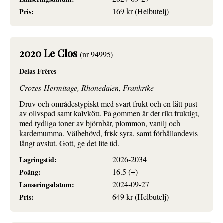
169 kr (Helbutelj)
Pris:
2020 Le Clos
(nr 94995)
Delas Frères
Crozes-Hermitage, Rhonedalen, Frankrike
Druv och områdestypiskt med svart frukt och en lätt pust
av olivspad samt kalvkött. På gommen är det rikt fruktigt,
med tydliga toner av björnbär, plommon, vanilj och
kardemumma. Välbehövd, frisk syra, samt förhållandevis
långt avslut. Gott, ge det lite tid.
2026-2034
Lagringstid:
16.5 (+)
Poäng:
2024-09-27
Lanseringsdatum:
649 kr (Helbutelj)
Pris: