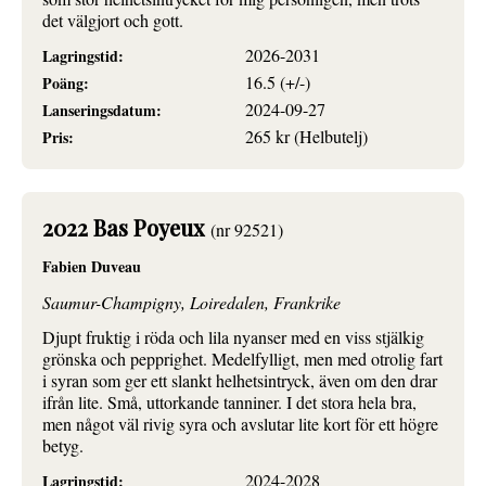
det välgjort och gott.
2026-2031
Lagringstid:
16.5 (+/-)
Poäng:
2024-09-27
Lanseringsdatum:
265 kr (Helbutelj)
Pris:
2022 Bas Poyeux
(nr 92521)
Fabien Duveau
Saumur-Champigny, Loiredalen, Frankrike
Djupt fruktig i röda och lila nyanser med en viss stjälkig
grönska och pepprighet. Medelfylligt, men med otrolig fart
i syran som ger ett slankt helhetsintryck, även om den drar
ifrån lite. Små, uttorkande tanniner. I det stora hela bra,
men något väl rivig syra och avslutar lite kort för ett högre
betyg.
2024-2028
Lagringstid: