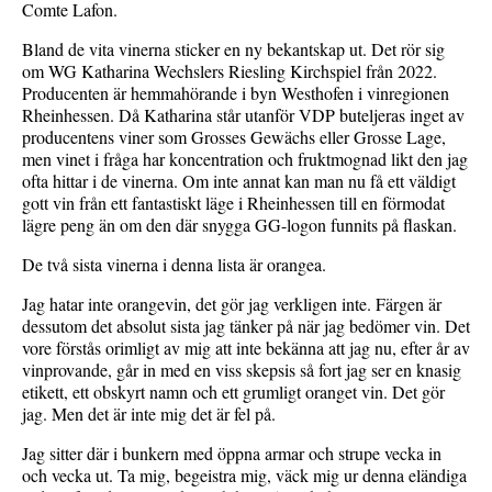
Comte Lafon.
Bland de vita vinerna sticker en ny bekantskap ut. Det rör sig
om WG Katharina Wechslers Riesling Kirchspiel från 2022.
Producenten är hemmahörande i byn Westhofen i vinregionen
Rheinhessen. Då Katharina står utanför VDP buteljeras inget av
producentens viner som Grosses Gewächs eller Grosse Lage,
men vinet i fråga har koncentration och fruktmognad likt den jag
ofta hittar i de vinerna. Om inte annat kan man nu få ett väldigt
gott vin från ett fantastiskt läge i Rheinhessen till en förmodat
lägre peng än om den där snygga GG-logon funnits på flaskan.
De två sista vinerna i denna lista är orangea.
Jag hatar inte orangevin, det gör jag verkligen inte. Färgen är
dessutom det absolut sista jag tänker på när jag bedömer vin. Det
vore förstås orimligt av mig att inte bekänna att jag nu, efter år av
vinprovande, går in med en viss skepsis så fort jag ser en knasig
etikett, ett obskyrt namn och ett grumligt oranget vin. Det gör
jag. Men det är inte mig det är fel på.
Jag sitter där i bunkern med öppna armar och strupe vecka in
och vecka ut. Ta mig, begeistra mig, väck mig ur denna eländiga