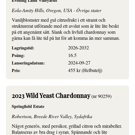
Evening Land Vineyards
Eola-Amity Hills, Oregon, USA - Övriga stater
Vaniljblomster med gul citrusfrukt i ett stramt och
strukturerat utförande med ett avslut som är lite lite beskt
på ett angenämt sätt. Slank och livfull chardonnay som
gärna kan få lite tid på lut för att komma än mer samman.
2026-2032
Lagringstid:
16.5
Poäng:
2024-09-27
Lanseringsdatum:
455 kr (Helbutelj)
Pris:
2023 Wild Yeast Chardonnay
(nr 90259)
Springfield Estate
Robertson, Breede River Valley, Sydafrika
Något generös, med persikor, grillad citron och mirabeller.
Balanseras av bra drag i syran. Spännande och lite