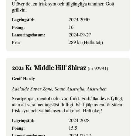
Utöver det en frisk syra och tillgängliga tanniner. Gott
grillvin.
2024-2030
Lagringstid:
16
Poäng:
2024-09-27
Lanseringsdatum:
289 kr (Helbutelj)
Pris:
2021 K1 'Middle Hill' Shiraz
(nr 92991)
Geoff Hardy
Adelaide Super Zone, South Australia, Australien
Svartpeppar, mentol och svart frukt. Förhållandevis fylligt,
utan att vara meningslöst fluffigt. Får hjälp av en för stilen
frisk syra och välbalanserad alkohol. Helt okej!
2024-2028
Lagringstid:
15.5
Poäng:
2024-09-27
Lanseringsdatum: