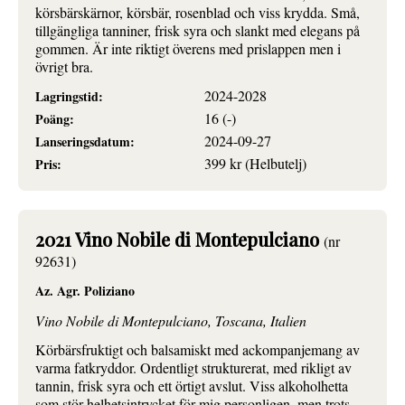
körsbärskärnor, körsbär, rosenblad och viss krydda. Små,
tillgängliga tanniner, frisk syra och slankt med elegans på
gommen. Är inte riktigt överens med prislappen men i
övrigt bra.
2024-2028
Lagringstid:
16 (-)
Poäng:
2024-09-27
Lanseringsdatum:
399 kr (Helbutelj)
Pris:
2021 Vino Nobile di Montepulciano
(nr
92631)
Az. Agr. Poliziano
Vino Nobile di Montepulciano, Toscana, Italien
Körbärsfruktigt och balsamiskt med ackompanjemang av
varma fatkryddor. Ordentligt strukturerat, med rikligt av
tannin, frisk syra och ett örtigt avslut. Viss alkoholhetta
som stör helhetsintrycket för mig personligen, men trots