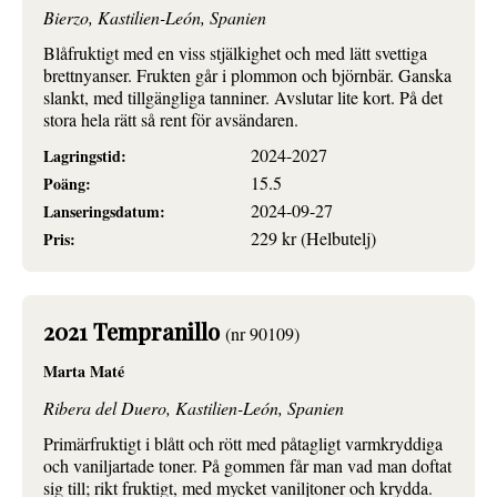
Bierzo, Kastilien-León, Spanien
Blåfruktigt med en viss stjälkighet och med lätt svettiga
brettnyanser. Frukten går i plommon och björnbär. Ganska
slankt, med tillgängliga tanniner. Avslutar lite kort. På det
stora hela rätt så rent för avsändaren.
2024-2027
Lagringstid:
15.5
Poäng:
2024-09-27
Lanseringsdatum:
229 kr (Helbutelj)
Pris:
2021 Tempranillo
(nr 90109)
Marta Maté
Ribera del Duero, Kastilien-León, Spanien
Primärfruktigt i blått och rött med påtagligt varmkryddiga
och vaniljartade toner. På gommen får man vad man doftat
sig till; rikt fruktigt, med mycket vaniljtoner och krydda.