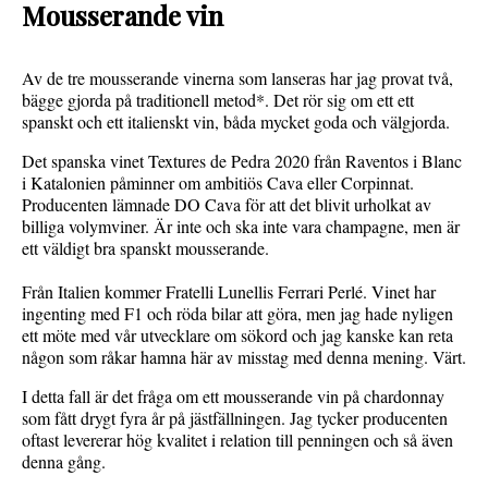
Mousserande vin
Av de tre mousserande vinerna som lanseras har jag provat två,
bägge gjorda på traditionell metod*. Det rör sig om ett ett
spanskt och ett italienskt vin, båda mycket goda och välgjorda.
Det spanska vinet Textures de Pedra 2020 från Raventos i Blanc
i Katalonien påminner om ambitiös Cava eller Corpinnat.
Producenten lämnade DO Cava för att det blivit urholkat av
billiga volymviner. Är inte och ska inte vara champagne, men är
ett väldigt bra spanskt mousserande.
Från Italien kommer Fratelli Lunellis Ferrari Perlé. Vinet har
ingenting med F1 och röda bilar att göra, men jag hade nyligen
ett möte med vår utvecklare om sökord och jag kanske kan reta
någon som råkar hamna här av misstag med denna mening. Värt.
I detta fall är det fråga om ett mousserande vin på chardonnay
som fått drygt fyra år på jästfällningen. Jag tycker producenten
oftast levererar hög kvalitet i relation till penningen och så även
denna gång.