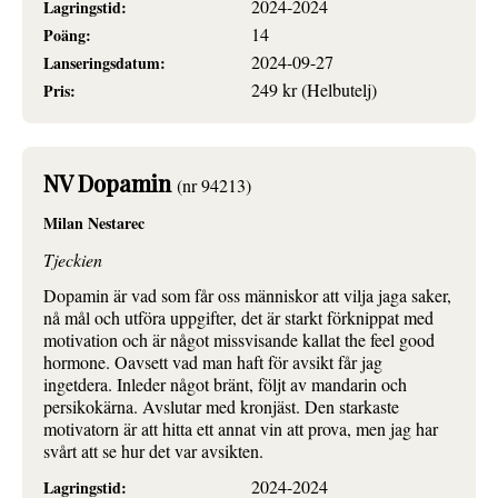
2024-2024
Lagringstid:
14
Poäng:
2024-09-27
Lanseringsdatum:
249 kr (Helbutelj)
Pris:
NV Dopamin
(nr 94213)
Milan Nestarec
Tjeckien
Dopamin är vad som får oss människor att vilja jaga saker,
nå mål och utföra uppgifter, det är starkt förknippat med
motivation och är något missvisande kallat the feel good
hormone. Oavsett vad man haft för avsikt får jag
ingetdera. Inleder något bränt, följt av mandarin och
persikokärna. Avslutar med kronjäst. Den starkaste
motivatorn är att hitta ett annat vin att prova, men jag har
svårt att se hur det var avsikten.
2024-2024
Lagringstid: