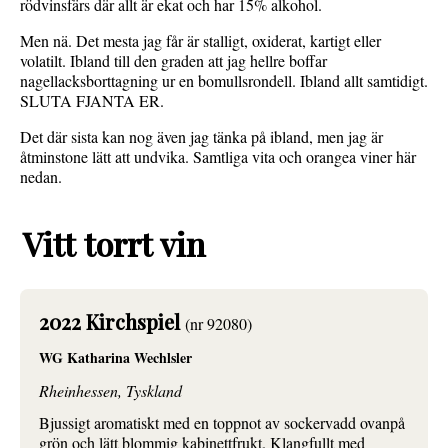
rödvinsfärs där allt är ekat och har 15% alkohol.
Men nä. Det mesta jag får är stalligt, oxiderat, kartigt eller
volatilt. Ibland till den graden att jag hellre boffar
nagellacksborttagning ur en bomullsrondell. Ibland allt samtidigt.
SLUTA FJANTA ER.
Det där sista kan nog även jag tänka på ibland, men jag är
åtminstone lätt att undvika. Samtliga vita och orangea viner här
nedan.
Vitt torrt vin
2022 Kirchspiel
(nr 92080)
WG Katharina Wechlsler
Rheinhessen, Tyskland
Bjussigt aromatiskt med en toppnot av sockervadd ovanpå
grön och lätt blommig kabinettfrukt. Klangfullt med