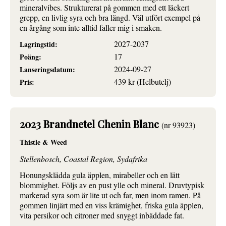
mineralvibes. Strukturerat på gommen med ett läckert
grepp, en livlig syra och bra längd. Väl utfört exempel på
en årgång som inte alltid faller mig i smaken.
2027-2037
Lagringstid:
17
Poäng:
2024-09-27
Lanseringsdatum:
439 kr (Helbutelj)
Pris:
2023 Brandnetel Chenin Blanc
(nr 93923)
Thistle & Weed
Stellenbosch, Coastal Region, Sydafrika
Honungsklädda gula äpplen, mirabeller och en lätt
blommighet. Följs av en pust ylle och mineral. Druvtypisk
markerad syra som är lite ut och far, men inom ramen. På
gommen linjärt med en viss krämighet, friska gula äpplen,
vita persikor och citroner med snyggt inbäddade fat.