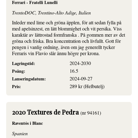
Ferrari - Fratelli Lunelli
TrentoDOC, Trentino-Alto Adige, Italien
Inleder med lime och gröna äpplen, för att sedan fylla på
med apelsinzest, en lätt blommighet och vit persika. Viss
karaktär av lättrostad formfranska . På gommen mer av det
gröna och friska. Bra koncentration och livfullt. Gott för
pengen i vanlig ordning, även om jag generellt tycker
Ferraris vin Flavio slår ännu högre per krona.
2024-2030
Lagringstid:
16.5
Poäng:
2024-09-27
Lanseringsdatum:
289 kr (Helbutelj)
Pris:
2020 Textures de Pedra
(nr 94161)
Raventós i Blanc
Spanien