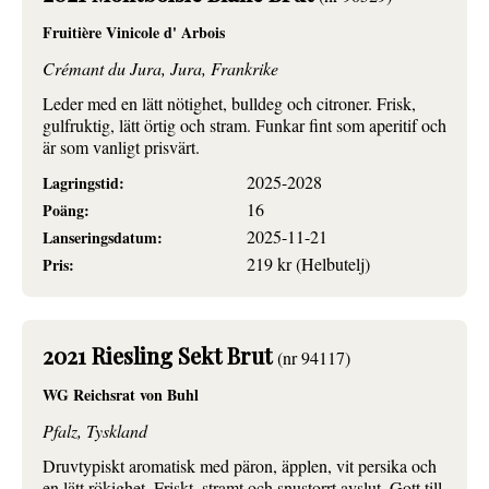
Fruitière Vinicole d' Arbois
Crémant du Jura, Jura, Frankrike
Leder med en lätt nötighet, bulldeg och citroner. Frisk,
gulfruktig, lätt örtig och stram. Funkar fint som aperitif och
är som vanligt prisvärt.
2025-2028
Lagringstid:
16
Poäng:
2025-11-21
Lanseringsdatum:
219 kr (Helbutelj)
Pris:
2021 Riesling Sekt Brut
(nr 94117)
WG Reichsrat von Buhl
Pfalz, Tyskland
Druvtypiskt aromatisk med päron, äpplen, vit persika och
en lätt rökighet. Friskt, stramt och snustorrt avslut. Gott till