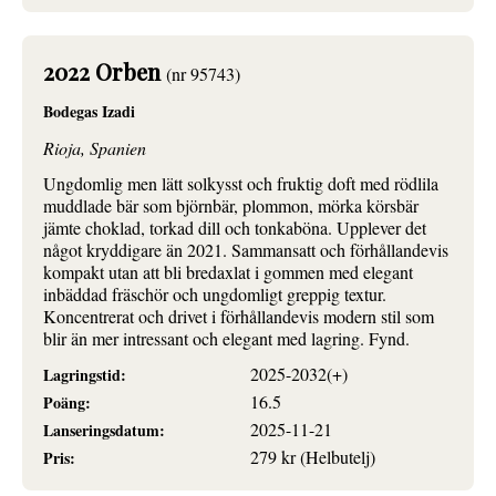
2022 Orben
(nr 95743)
Bodegas Izadi
Rioja, Spanien
Ungdomlig men lätt solkysst och fruktig doft med rödlila
muddlade bär som björnbär, plommon, mörka körsbär
jämte choklad, torkad dill och tonkaböna. Upplever det
något kryddigare än 2021. Sammansatt och förhållandevis
kompakt utan att bli bredaxlat i gommen med elegant
inbäddad fräschör och ungdomligt greppig textur.
Koncentrerat och drivet i förhållandevis modern stil som
blir än mer intressant och elegant med lagring. Fynd.
2025-2032(+)
Lagringstid:
16.5
Poäng:
2025-11-21
Lanseringsdatum:
279 kr (Helbutelj)
Pris: