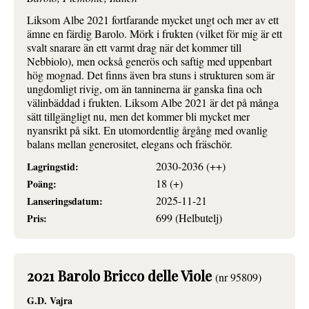
Liksom Albe 2021 fortfarande mycket ungt och mer av ett
ämne en färdig Barolo. Mörk i frukten (vilket för mig är ett
svalt snarare än ett varmt drag när det kommer till
Nebbiolo), men också generös och saftig med uppenbart
hög mognad. Det finns även bra stuns i strukturen som är
ungdomligt rivig, om än tanninerna är ganska fina och
välinbäddad i frukten. Liksom Albe 2021 är det på många
sätt tillgängligt nu, men det kommer bli mycket mer
nyansrikt på sikt. En utomordentlig årgång med ovanlig
balans mellan generositet, elegans och fräschör.
2030-2036 (++)
Lagringstid:
18 (+)
Poäng:
2025-11-21
Lanseringsdatum:
699 (Helbutelj)
Pris:
2021 Barolo Bricco delle Viole
(nr 95809)
G.D. Vajra