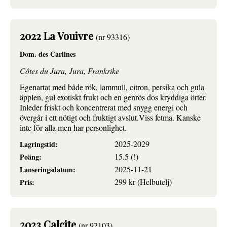
2022 La Vouivre
(nr 93316)
Dom. des Carlines
Côtes du Jura, Jura, Frankrike
Egenartat med både rök, lammull, citron, persika och gula
äpplen, gul exotiskt frukt och en genrös dos kryddiga örter.
Inleder friskt och koncentrerat med snygg energi och
övergår i ett nötigt och fruktigt avslut.Viss fetma. Kanske
inte för alla men har personlighet.
2025-2029
Lagringstid:
15.5 (!)
Poäng:
2025-11-21
Lanseringsdatum:
299 kr (Helbutelj)
Pris:
2023 Calcite
(nr 92103)