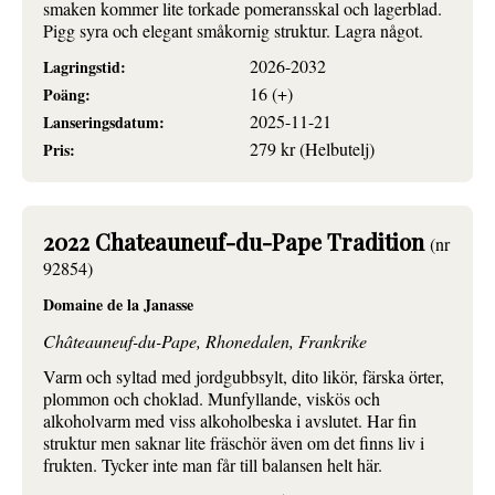
smaken kommer lite torkade pomeransskal och lagerblad.
Pigg syra och elegant småkornig struktur. Lagra något.
2026-2032
Lagringstid:
16 (+)
Poäng:
2025-11-21
Lanseringsdatum:
279 kr (Helbutelj)
Pris:
2022 Chateauneuf-du-Pape Tradition
(nr
92854)
Domaine de la Janasse
Châteauneuf-du-Pape, Rhonedalen, Frankrike
Varm och syltad med jordgubbsylt, dito likör, färska örter,
plommon och choklad. Munfyllande, viskös och
alkoholvarm med viss alkoholbeska i avslutet. Har fin
struktur men saknar lite fräschör även om det finns liv i
frukten. Tycker inte man får till balansen helt här.