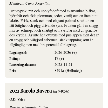
Mendoza, Cuyo, Argentina
Druvtypisk, ren och upplyft doft med svartvinbär, blåbär,
björnbär och röda plommon, ceder, vanilj och en liten hint
lakrits. Frisk, slank och med elegant polerad struktur, en
lätt örtighet och pigg drivande syra. Frukten går i en snygg
mix av solmoget och snärtigt och avslutar med en generös
dos krydda. Är inte helt överens med prislappen men det är
en snygg och välgjord cabernet i slank tappning som är
tillgänglig men med bra potential för lagring.
2026-2036 (+)
Lagringstid:
17 (+)
Poäng:
2025-11-21
Lanseringsdatum:
849 kr (Helbutelj)
Pris:
2021 Barolo Ravera
(nr 94056)
G.D. Vajra
Barolo, Piemonte, Italien