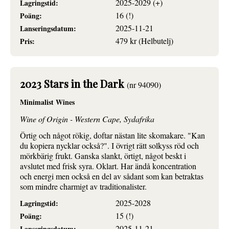
2025-2029 (+)
Lagringstid:
16 (!)
Poäng:
2025-11-21
Lanseringsdatum:
479 kr (Helbutelj)
Pris:
2023 Stars in the Dark
(nr 94090)
Minimalist Wines
Wine of Origin - Western Cape, Sydafrika
Örtig och något rökig, doftar nästan lite skomakare. "Kan
du kopiera nycklar också?". I övrigt rätt solkyss röd och
mörkbärig frukt. Ganska slankt, örtigt, något beskt i
avslutet med frisk syra. Oklart. Har ändå koncentration
och energi men också en del av sådant som kan betraktas
som mindre charmigt av traditionalister.
2025-2028
Lagringstid:
15 (!)
Poäng:
2025-11-21
Lanseringsdatum: