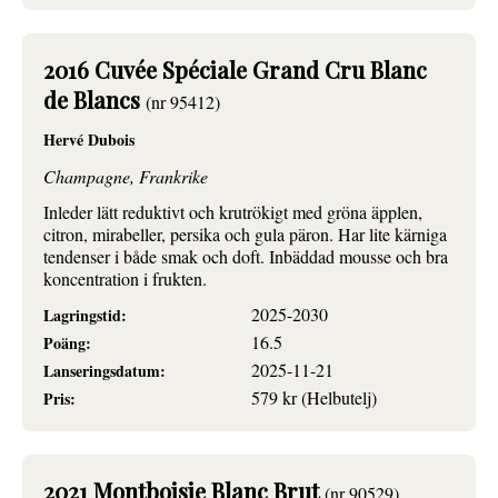
2016 Cuvée Spéciale Grand Cru Blanc
de Blancs
(nr 95412)
Hervé Dubois
Champagne, Frankrike
Inleder lätt reduktivt och krutrökigt med gröna äpplen,
citron, mirabeller, persika och gula päron. Har lite kärniga
tendenser i både smak och doft. Inbäddad mousse och bra
koncentration i frukten.
2025-2030
Lagringstid:
16.5
Poäng:
2025-11-21
Lanseringsdatum:
579 kr (Helbutelj)
Pris:
2021 Montboisie Blanc Brut
(nr 90529)