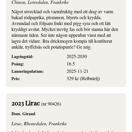
Chinon, Loiredalen, Frankrike
Något utvecklad och varmfruktig med ett drag av varm
bakad rödpaprika, plommon, blyerts och krydda.
Avrundad och följsam frukt med pigg syra och ett lätt
kryddigt avslut. Mycket trevlig fas och bör stanna här den
närmaste tiden. Ser inte någon uppenbar vinst med att
lagra det vidare. Bra drickmogen kompis till konfiterat
anklår, tryffelsås och potatispurée? Ge mig.
2025-2030
Lagringstid:
16.5
Poäng:
2025-11-21
Lanseringsdatum:
329 kr (Helbutelj)
Pris:
2023 Lirac
(nr 90426)
Dom. Giraud
Lirac, Rhonedalen, Frankrike