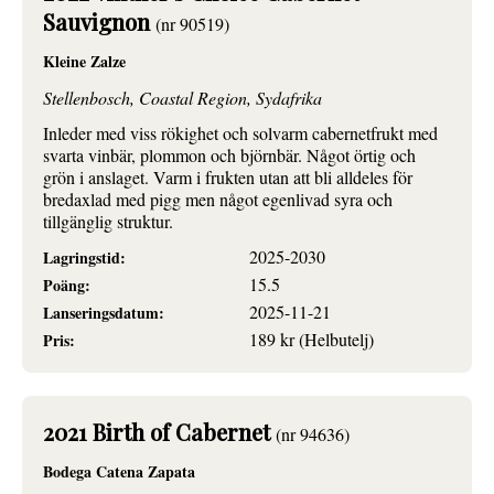
Sauvignon
(nr 90519)
Kleine Zalze
Stellenbosch, Coastal Region, Sydafrika
Inleder med viss rökighet och solvarm cabernetfrukt med
svarta vinbär, plommon och björnbär. Något örtig och
grön i anslaget. Varm i frukten utan att bli alldeles för
bredaxlad med pigg men något egenlivad syra och
tillgänglig struktur.
2025-2030
Lagringstid:
15.5
Poäng:
2025-11-21
Lanseringsdatum:
189 kr (Helbutelj)
Pris:
2021 Birth of Cabernet
(nr 94636)
Bodega Catena Zapata