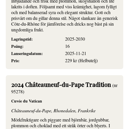
Inbjudande och frisk med plommon, skogshallon och lite
lakrits i doften. Följsamt med viss krämighet, lagom fylligt
och med balanserad syra och elegant struktur. Gott och
prisvärt om du gillar denna stil. Något slankare än generisk
Côte-du-Rhône för jämförelse och dricks nog bäst på sin
ungdomliga frukt.
2025-2030
Lagringstid:
16
Poäng:
2025-11-21
Lanseringsdatum:
229 kr (Helbutelj)
Pris:
2024 Châteauneuf-du-Pape Tradition
(nr
95278)
Cuvée du Vatican
Châteauneuf-du-Pape, Rhonedalen, Frankrike
Mörkfruktigare och piggare med björnbär, jordgubbar,
plommon och choklad med ett stråk örter och blyerts. I