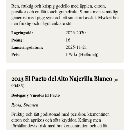
Ren, fruktig och krispig godello med äpplen, citron,
persikor och en lätt touch grapefrukt. Stramt men samtidigt
generöst med pigg syra och ett snustorrt avslut. Mycket bra
i en fruktig och något enklare stil.
2025-2030
Lagringstid:
16
Poäng:
2025-11-21
Lanseringsdatum:
179 kr (Helbutelj)
Pris:
2023 El Pacto del Alto Najerilla Blanco
(nr
90485)
Bodegas y Viñedos El Pacto
Rioja, Spanien
Fruktig och lätt godistonad med periskor, klementiner,
citron och aprikos och söta kryddor. Krämig men
förhållandevis frisk med bra koncentration och ett lätt