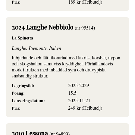
189 kr (Helbutelj)
Pris:
2024 Langhe Nebbiolo
(nr 95514)
La Spinetta
Langhe, Piemonte, Italien
Inbjudande och lätt likörartad med lakrits, körsbär, nypon
och skogshallon samt viss kryddighet. Förhållandevis
mörk i frukten med inbäddad syra och druvypiskt
småsandig struktur.
2025-2029
Lagringstid:
15.5
Poäng:
2025-11-21
Lanseringsdatum:
249 kr (Helbutelj)
Pris:
2019 Lessona
(nr 94899)