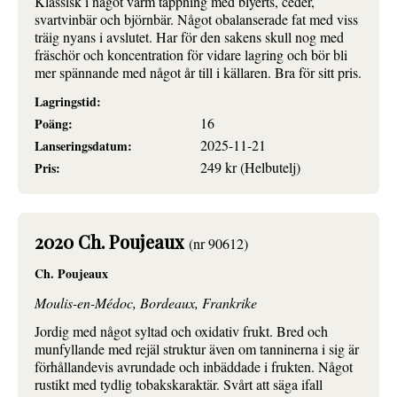
Klassisk i något varm tappning med blyerts, ceder,
svartvinbär och björnbär. Något obalanserade fat med viss
träig nyans i avslutet. Har för den sakens skull nog med
fräschör och koncentration för vidare lagring och bör bli
mer spännande med något år till i källaren. Bra för sitt pris.
Lagringstid:
16
Poäng:
2025-11-21
Lanseringsdatum:
249 kr (Helbutelj)
Pris:
2020 Ch. Poujeaux
(nr 90612)
Ch. Poujeaux
Moulis-en-Médoc, Bordeaux, Frankrike
Jordig med något syltad och oxidativ frukt. Bred och
munfyllande med rejäl struktur även om tanninerna i sig är
förhållandevis avrundade och inbäddade i frukten. Något
rustikt med tydlig tobakskaraktär. Svårt att säga ifall