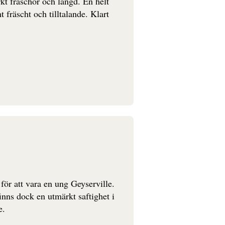
kt fräschör och längd. En helt
 fräscht och tilltalande. Klart
för att vara en ung Geyserville.
inns dock en utmärkt saftighet i
e.