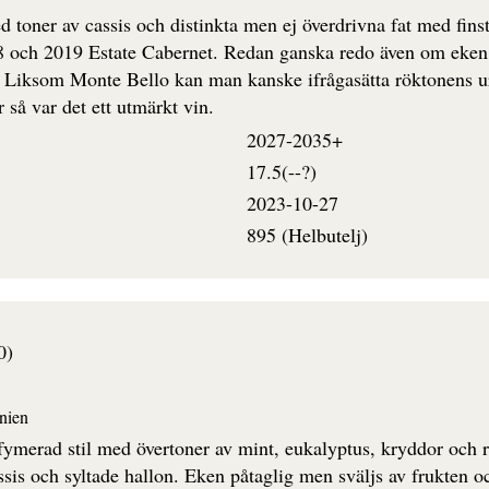
 toner av cassis och distinkta men ej överdrivna fat med fins
 och 2019 Estate Cabernet. Redan ganska redo även om eken s
. Liksom Monte Bello kan man kanske ifrågasätta röktonens ur
så var det ett utmärkt vin.
2027-2035+
17.5(--?)
2023-10-27
895 (Helbutelj)
0)
nien
fymerad stil med övertoner av mint, eukalyptus, kryddor och rö
ssis och syltade hallon. Eken påtaglig men sväljs av frukten 