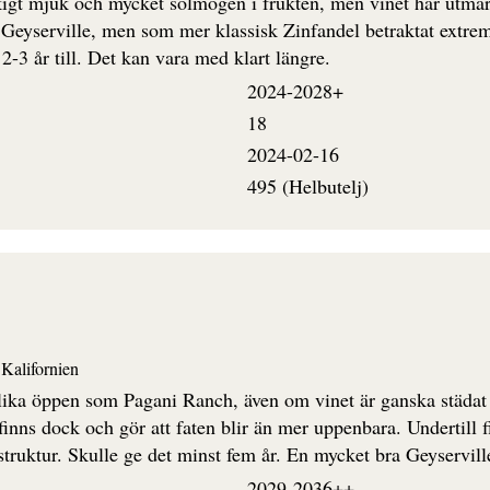
ilkigt mjuk och mycket solmogen i frukten, men vinet har utmär
Geyserville, men som mer klassisk Zinfandel betraktat extremt
2-3 år till. Det kan vara med klart längre.
2024-2028+
18
2024-02-16
495 (Helbutelj)
Kalifornien
s lika öppen som Pagani Ranch, även om vinet är ganska städat 
inns dock och gör att faten blir än mer uppenbara. Undertill f
struktur. Skulle ge det minst fem år. En mycket bra Geyservill
2029-2036++