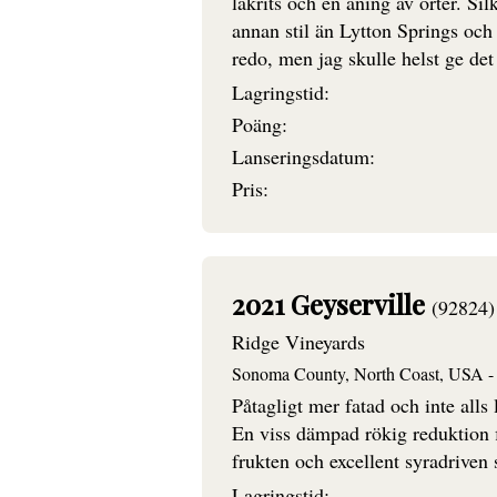
lakrits och en aning av örter. S
annan stil än Lytton Springs och 
redo, men jag skulle helst ge det 
Lagringstid:
Poäng:
Lanseringsdatum:
Pris:
2021 Geyserville
(92824)
Ridge Vineyards
Sonoma County, North Coast, USA - 
Påtagligt mer fatad och inte all
En viss dämpad rökig reduktion f
frukten och excellent syradriven 
Lagringstid: