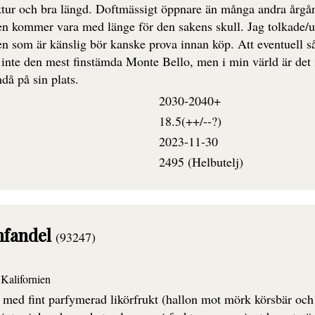
ktur och bra längd. Doftmässigt öppnare än många andra årgång
 kommer vara med länge för den sakens skull. Jag tolkade/u
n som är känslig bör kanske prova innan köp. Att eventuell såd
r inte den mest finstämda Monte Bello, men i min värld är det 
då på sin plats.
2030-2040+
18.5(++/--?)
2023-11-30
2495 (Helbutelj)
nfandel
(93247)
Kalifornien
med fint parfymerad likörfrukt (hallon mot mörk körsbär och e