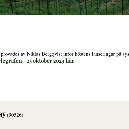
provades av Niklas Bergqvist inför höstens lanseringar på sy
legrafen - 25 oktober 2023 här
.
nay
(90526)