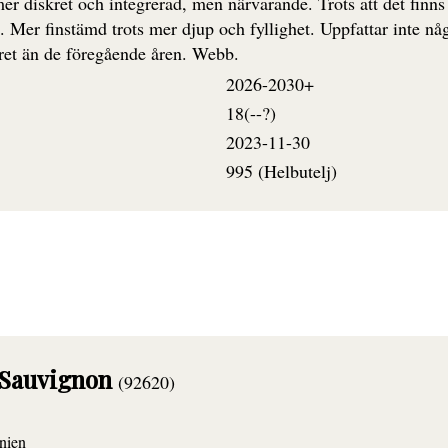
mer diskret och integrerad, men närvarande. Trots att det finns 
 Mer finstämd trots mer djup och fyllighet. Uppfattar inte någ
kret än de föregående åren. Webb.
2026-2030+
18(--?)
2023-11-30
995 (Helbutelj)
 Sauvignon
(92620)
nien