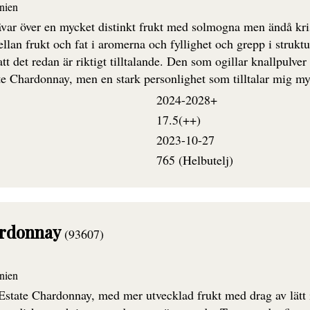
nien
ävar över en mycket distinkt frukt med solmogna men ändå kri
ellan frukt och fat i aromerna och fyllighet och grepp i struk
tt det redan är riktigt tilltalande. Den som ogillar knallpulver 
te Chardonnay, men en stark personlighet som tilltalar mig my
2024-2028+
17.5(++)
2023-10-27
765 (Helbutelj)
ardonnay
(93607)
nien
Estate Chardonnay, med mer utvecklad frukt med drag av lätt 