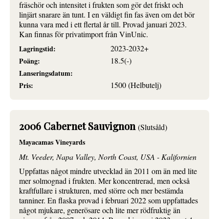
fräschör och intensitet i frukten som gör det friskt och
linjärt snarare än tunt. I en väldigt fin fas även om det bör
kunna vara med i ett flertal år till. Provad januari 2023.
Kan finnas för privatimport från VinUnic.
2023-2032+
Lagringstid:
18.5(-)
Poäng:
Lanseringsdatum:
1500 (Helbutelj)
Pris:
2006 Cabernet Sauvignon
(Slutsåld)
Mayacamas Vineyards
Mt. Veeder, Napa Valley, North Coast, USA - Kalifornien
Uppfattas något mindre utvecklad än 2011 om än med lite
mer solmognad i frukten. Mer koncentrerad, men också
kraftfullare i strukturen, med större och mer bestämda
tanniner. En flaska provad i februari 2022 som uppfattades
något mjukare, generösare och lite mer rödfruktig än