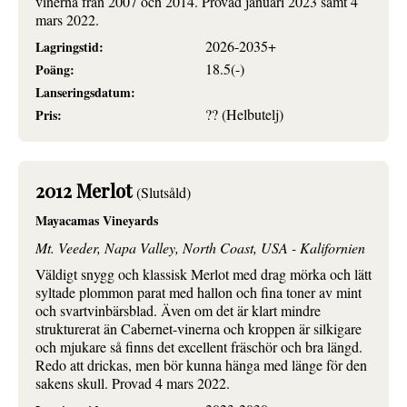
vinerna från 2007 och 2014. Provad januari 2023 samt 4
mars 2022.
2026-2035+
Lagringstid:
18.5(-)
Poäng:
Lanseringsdatum:
?? (Helbutelj)
Pris:
2012 Merlot
(Slutsåld)
Mayacamas Vineyards
Mt. Veeder, Napa Valley, North Coast, USA - Kalifornien
Väldigt snygg och klassisk Merlot med drag mörka och lätt
syltade plommon parat med hallon och fina toner av mint
och svartvinbärsblad. Även om det är klart mindre
strukturerat än Cabernet-vinerna och kroppen är silkigare
och mjukare så finns det excellent fräschör och bra längd.
Redo att drickas, men bör kunna hänga med länge för den
sakens skull. Provad 4 mars 2022.