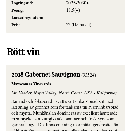
2025-2030+
Lagringstid:
18.5(+)
Poäng:
Lanseringsdatum:
?? (Helbutelj)
Pris:
Rött vin
2018 Cabernet Sauvignon
(93524)
Mayacamas Vineyards
Mt. Veeder, Napa Valley, North Coast, USA - Kalifornien
Samlad och fokuserad i svalt svartvinbärstonad stil med
lätt aning av grönhet som för tankarna till svartvinbärsblad
och mynta. Munkänslan domineras av excellent hanterade
men mycket strukturgivande tanniner och frisk syra som
ger bra längd. Det finns en aning mer initial generositet än
i äldre årgångar jag provat, men alla delar är i fin harmoni