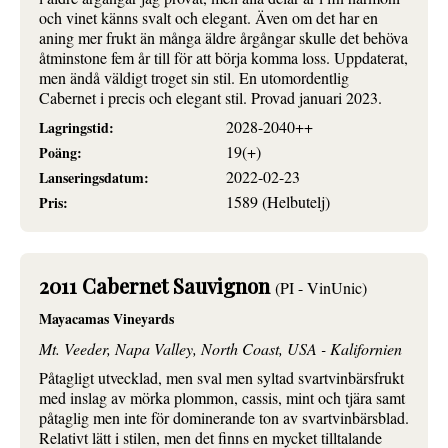
och vinet känns svalt och elegant. Även om det har en
aning mer frukt än många äldre årgångar skulle det behöva
åtminstone fem år till för att börja komma loss. Uppdaterat,
men ändå väldigt troget sin stil. En utomordentlig
Cabernet i precis och elegant stil. Provad januari 2023.
2028-2040++
Lagringstid:
19(+)
Poäng:
2022-02-23
Lanseringsdatum:
1589 (Helbutelj)
Pris:
2011 Cabernet Sauvignon
(PI - VinUnic)
Mayacamas Vineyards
Mt. Veeder, Napa Valley, North Coast, USA - Kalifornien
Påtagligt utvecklad, men sval men syltad svartvinbärsfrukt
med inslag av mörka plommon, cassis, mint och tjära samt
påtaglig men inte för dominerande ton av svartvinbärsblad.
Relativt lätt i stilen, men det finns en mycket tilltalande