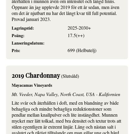
återhållen i munnen även om intensitet och längd finns.
Öppnare än jag upplevde 2019 för ett år sedan, men även
om det är njutbart nu har det långt kvar till full potential.
Provad januari 2023.
2025-2030+
Lagringstid:
17.5(++)
Poäng:
Lanseringsdatum:
699 (Helbutelj)
Pris:
2019 Chardonnay
(Slutsåld)
Mayacamas Vineyards
Mt. Veeder, Napa Valley, North Coast, USA - Kalifornien
Lite svår och återhållen i doft, med en blandning av både
behagliga och mindre behagliga reduktionstoner som
pendlar mellan knallpulver och lite instängdhet. Munnen
mycket mer lätt tolkad, med bra densitet och textur trots att
stilen egentligen är extremt linjär. Lång och nästan salt i
avslutet och riktigt tilltalande om man gillar ung och hård