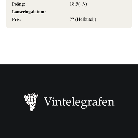
18.5(+/-)
Poäng:
Lanseringsdatum:
?? (Helbutelj)
Pris: