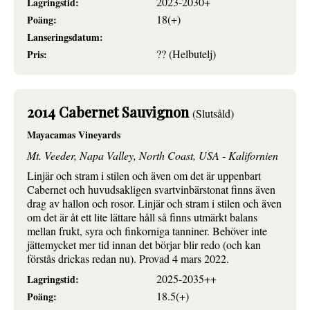
2023-2030+
Lagringstid:
18(+)
Poäng:
Lanseringsdatum:
?? (Helbutelj)
Pris:
2014 Cabernet Sauvignon
(Slutsåld)
Mayacamas Vineyards
Mt. Veeder, Napa Valley, North Coast, USA - Kalifornien
Linjär och stram i stilen och även om det är uppenbart
Cabernet och huvudsakligen svartvinbärstonat finns även
drag av hallon och rosor. Linjär och stram i stilen och även
om det är åt ett lite lättare håll så finns utmärkt balans
mellan frukt, syra och finkorniga tanniner. Behöver inte
jättemycket mer tid innan det börjar blir redo (och kan
förstås drickas redan nu). Provad 4 mars 2022.
2025-2035++
Lagringstid:
18.5(+)
Poäng: