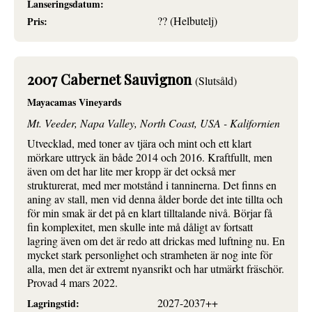
Lanseringsdatum:
?? (Helbutelj)
Pris:
2007 Cabernet Sauvignon
(Slutsåld)
Mayacamas Vineyards
Mt. Veeder, Napa Valley, North Coast, USA - Kalifornien
Utvecklad, med toner av tjära och mint och ett klart
mörkare uttryck än både 2014 och 2016. Kraftfullt, men
även om det har lite mer kropp är det också mer
strukturerat, med mer motstånd i tanninerna. Det finns en
aning av stall, men vid denna ålder borde det inte tillta och
för min smak är det på en klart tilltalande nivå. Börjar få
fin komplexitet, men skulle inte må dåligt av fortsatt
lagring även om det är redo att drickas med luftning nu. En
mycket stark personlighet och stramheten är nog inte för
alla, men det är extremt nyansrikt och har utmärkt fräschör.
Provad 4 mars 2022.
2027-2037++
Lagringstid: